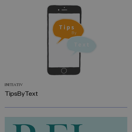
INITIATIV
TipsByText