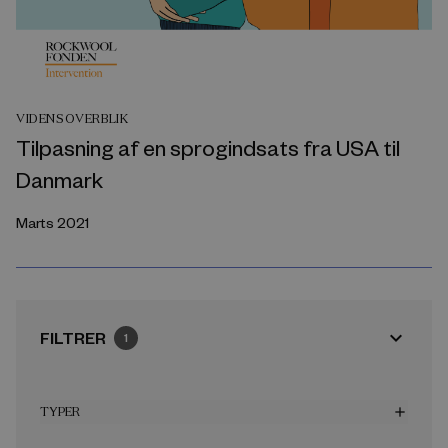
VIDENSOVERBLIK
Tilpasning af en sprogindsats fra USA til
Danmark
Marts 2021
expand_more
FILTRER
1
TYPER
add