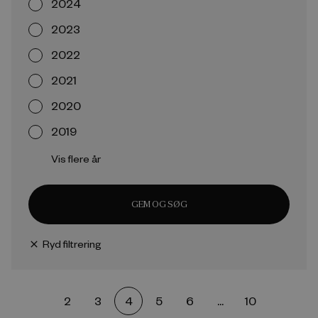
2024
2023
2022
2021
2020
2019
Vis flere år
GEM OG SØG
Ryd filtrering
close
2
3
4
5
6
...
10