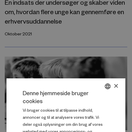
En indsats der undersøger og skaber viden
om, hvordan flere unge kan gennemføre en
erhvervsuddannelse
Oktober 2021
×
Denne hjemmeside bruger
cookies
DANISH
Vi bruger cookies til at tilpasse indhold,
ENGLISH
annoncer og til at analysere vores trafik. Vi
deler også oplysninger om din brug af vores
websted med vores annoncerings- og