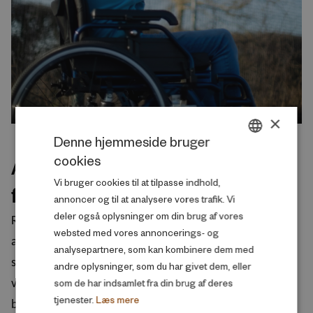
×
Denne hjemmeside bruger
cookies
DANISH
Ansøgninger om støtte til
Vi bruger cookies til at tilpasse indhold,
ENGLISH
forskningsprojekter
annoncer og til at analysere vores trafik. Vi
deler også oplysninger om din brug af vores
ROCKWOOL Fonden laver løbende opslag om
websted med vores annoncerings- og
ansøgninger til støtte til forskningsprojekter inden for
analysepartnere, som kan kombinere dem med
specifikke temaer, der har relevans for
andre oplysninger, som du har givet dem, eller
som de har indsamlet fra din brug af deres
velfærdssamfundets økonomiske og sociale
tjenester.
Læs mere
bæredygtighed.