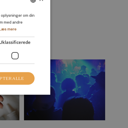
DANISH
så oplysninger om din
em med andre
ENGLISH
Læs mere
Uklassificerede
PTER ALLE