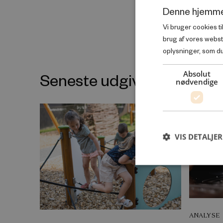
Denne hjemme
Vi bruger cookies ti
brug af vores webs
oplysninger, som du 
Absolut
Seneste udgivelser inde
nødvendige
VIS DETALJER
ANALYSE