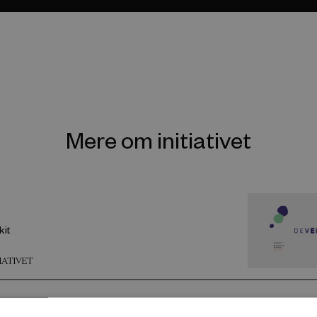
Mere om initiativet
kit
TIATIVET