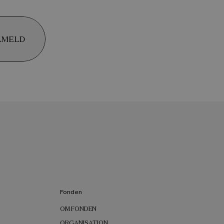
LMELD
Fonden
OM FONDEN
ORGANISATION