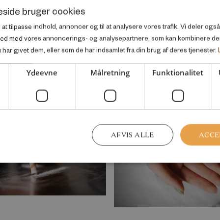
side bruger cookies
l at tilpasse indhold, annoncer og til at analysere vores trafik. Vi deler og
ted med vores annoncerings- og analysepartnere, som kan kombinere d
har givet dem, eller som de har indsamlet fra din brug af deres tjenester.
Ydeevne
Målretning
Funktionalitet
nfor samme velfærdsområde
AFVIS ALLE
ACCE