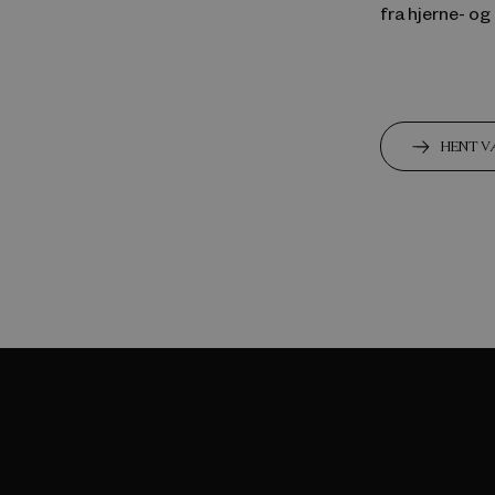
fra hjerne- o
HENT V