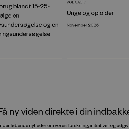
PODCAST
brug blandt 15-25-
Unge og opioider
følge en
ivsundersøgelse og en
November 2025
ningsundersøgelse
Få ny viden direkte i din indbakk
ender løbende nyheder om vores forskning, initiativer og udgive