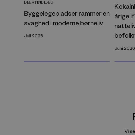
DEBATINDLÆG
Kokain
Byggelegepladser rammer en
årige i
svaghed i moderne børneliv
nattel
befolk
Juli 2026
Juni 2026
Vi s