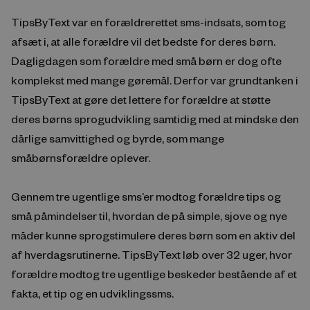
TipsByText var en forældrerettet sms-indsats, som tog
afsæt i, at alle forældre vil det bedste for deres børn.
Dagligdagen som forældre med små børn er dog ofte
komplekst med mange gøremål. Derfor var grundtanken i
TipsByText at gøre det lettere for forældre at støtte
deres børns sprogudvikling samtidig med at mindske den
dårlige samvittighed og byrde, som mange
småbørnsforældre oplever.
Gennem tre ugentlige sms’er modtog forældre tips og
små påmindelser til, hvordan de på simple, sjove og nye
måder kunne sprogstimulere deres børn som en aktiv del
af hverdagsrutinerne. TipsByText løb over 32 uger, hvor
forældre modtog tre ugentlige beskeder bestående af et
fakta, et tip og en udviklingssms.