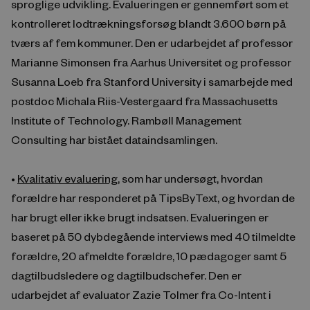
sproglige udvikling. Evalueringen er gennemført som et
kontrolleret lodtrækningsforsøg blandt 3.600 børn på
tværs af fem kommuner. Den er udarbejdet af professor
Marianne Simonsen fra Aarhus Universitet og professor
Susanna Loeb fra Stanford University i samarbejde med
postdoc Michala Riis-Vestergaard fra Massachusetts
Institute of Technology. Rambøll Management
Consulting har bistået dataindsamlingen.
•
Kvalitativ evaluering
, som har undersøgt, hvordan
forældre har responderet på TipsByText, og hvordan de
har brugt eller ikke brugt indsatsen. Evalueringen er
baseret på 50 dybdegående interviews med 40 tilmeldte
forældre, 20 afmeldte forældre, 10 pædagoger samt 5
dagtilbudsledere og dagtilbudschefer. Den er
udarbejdet af evaluator Zazie Tolmer fra Co-Intent i