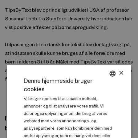
TipsByText blev oprindeligt udviklet i USA af professor
Susanna Loeb fra Stanford University, hvor indsatsen har
vist positive effekter på børns sprogudvikling.
I tilpasningen til en dansk kontekst blev der lagt vægt på,
at indsatsen skulle kunne bruges af alle forældre med
børn i alderen 3 til 5 år. Målet med TipsByText var således
at understøtte børns sproglige udvikling, så alle børn kan
×
få en god start på det liv, der venter dem.
Denne hjemmeside bruger
cookies
DANISH
Vi bruger cookies til at tilpasse indhold,
ENGLISH
annoncer og til at analysere vores trafik. Vi
deler også oplysninger om din brug af vores
Fire temaer kendetegnende for forældres
websted med vores annoncerings- og
brug af TipsByText
analysepartnere, som kan kombinere dem med
andre oplysninger, som du har givet dem, eller