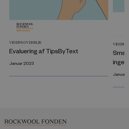
VIDENSOVERBLIK
VIDENS
Evaluering af TipsByText
Sms-b
ingen
Januar 2023
Januar 