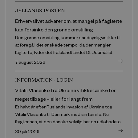
JYLLANDS-POSTEN
Erhvervslivet advarer om, at mangel på faglærte
kan forsinke den grønne omstilling
Den grønne omstilling kommer sandsynligvis ikke til
at foregå i det ønskede tempo, da der mangler
faglærte, lyder det fra blandt andet DI. Journalist
7 august 2026
INFORMATION - LOGIN
Vitalii Vlasenko fra Ukraine vil ikke tænke for
meget tilbage – eller for langt frem
Et halvt år efter Ruslands invasion af Ukraine tog
Vitalii Vlasenko til Danmark med sin familie. Nu
frygter han, at den danske velvilje har en udløbsdato
30 juli 2026