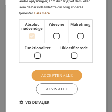
andre oplysninger, som du har givet dem, eller
SKOLE OG UDDANNELSE
som de har indsamlet fra din brug af deres
tjenester.
Læs mere
/
Absolut
Ydeevne
Målretning
SOCIAL MOBILITET
nødvendige
/
SORT ARBEJDE
Funktionalitet
Uklassificerede
/
ULIGHED
ACCEPTER ALLE
/
UNGE
AFVIS ALLE
/
VIS DETALJER
VELFÆRDSSTATEN