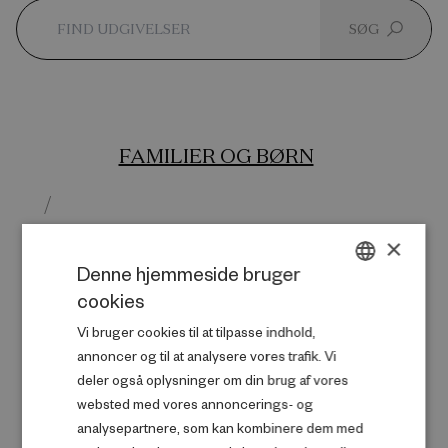
SØG
FAMILIER OG BØRN
/
INTEGRATION
×
Denne hjemmeside bruger
/
cookies
DANISH
KRIMINALITET
Vi bruger cookies til at tilpasse indhold,
ENGLISH
annoncer og til at analysere vores trafik. Vi
/
deler også oplysninger om din brug af vores
MENTAL TRIVSEL
websted med vores annoncerings- og
analysepartnere, som kan kombinere dem med
/