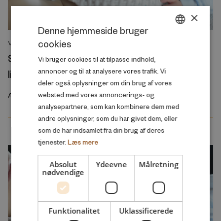
×
Denne hjemmeside bruger
cookies
VIDENSOVERBLIK
DANISH
Større chance for første barn hvis der er
Vi bruger cookies til at tilpasse indhold,
ENGLISH
annoncer og til at analysere vores trafik. Vi
ligeløn i parforholdet
deler også oplysninger om din brug af vores
websted med vores annoncerings- og
August 2026
analysepartnere, som kan kombinere dem med
andre oplysninger, som du har givet dem, eller
som de har indsamlet fra din brug af deres
tjenester.
Læs mere
Absolut
Ydeevne
Målretning
nødvendige
Funktionalitet
Uklassificerede