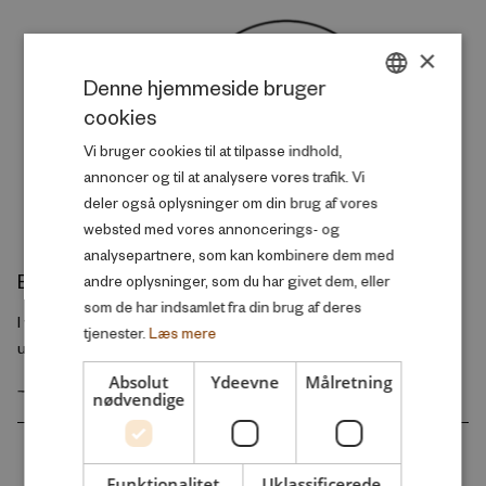
×
Denne hjemmeside bruger
cookies
DANISH
Vi bruger cookies til at tilpasse indhold,
ENGLISH
annoncer og til at analysere vores trafik. Vi
deler også oplysninger om din brug af vores
websted med vores annoncerings- og
analysepartnere, som kan kombinere dem med
Eksternt bedømte udgivelser
andre oplysninger, som du har givet dem, eller
som de har indsamlet fra din brug af deres
I vores udgivelsesarkiv kan du finde alle eksternt bedømte
tjenester.
Læs mere
udgivelser
Absolut
Ydeevne
Målretning
EKSTERNT BEDØMTE UDGIVELSER
nødvendige
Funktionalitet
Uklassificerede