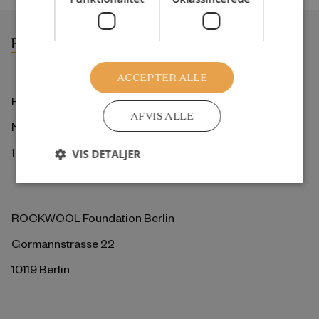
ACCEPTER ALLE
ROCKWOOL Fonden
AFVIS ALLE
Ny Kongensgade 6
1472 København K
VIS DETALJER
ROCKWOOL Foundation Berlin
Gormannstrasse 22
10119 Berlin