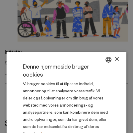
Initiativ
×
Systeminnovation
Denne hjemmeside bruger
cookies
GÅ TIL INITIATIVET
DANISH
Vi bruger cookies til at tilpasse indhold,
ENGLISH
annoncer og til at analysere vores trafik. Vi
deler også oplysninger om din brug af vores
websted med vores annoncerings- og
analysepartnere, som kan kombinere dem med
Seneste udgivelser indenfor
andre oplysninger, som du har givet dem, eller
som de har indsamlet fra din brug af deres