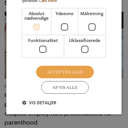
samme velfærdsemne
tjenester.
Læs mere
Absolut
Ydeevne
Målretning
nødvendige
Funktionalitet
Uklassificerede
ACCEPTER ALLE
FORSKNINGSRAPPORT
AFVIS ALLE
His and/or hers? A cross-national
VIS DETALJER
perspective on the gendered nature of
couples’ employment preconditions for
parenthood