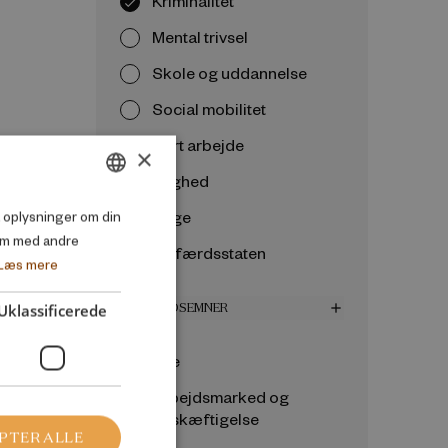
Kriminalitet
Mental trivsel
Skole og uddannelse
Social mobilitet
Sort arbejde
×
Ulighed
DANISH
Unge
så oplysninger om din
em med andre
ENGLISH
Velfærdsstaten
Læs mere
Uklassificerede
VELFÆRDSEMNER
add
Alle
Arbejdsmarked og
beskæftigelse
PTER ALLE