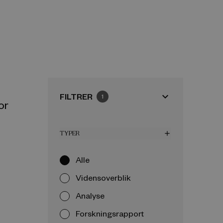
expand_more
FILTRER
1
or
TYPER
add
Alle
Vidensoverblik
Analyse
Forskningsrapport