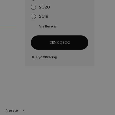
2020
2019
Vis flere år
GEM OG SØG
Ryd filtrering
close
Næste