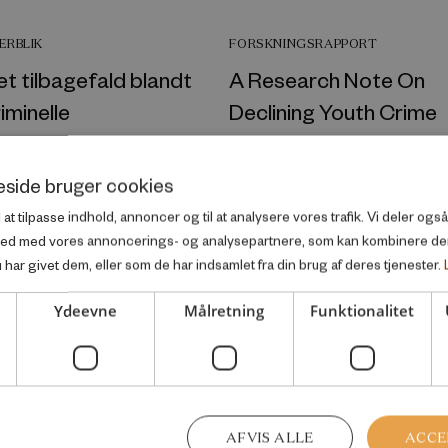
ERBLIK
FORSKNINGSRAPPORT
t tilbagefald blandt
A Research Note On
iminelle
Declining Youth Crime
Juni 2016
side bruger cookies
l at tilpasse indhold, annoncer og til at analysere vores trafik. Vi deler og
ted med vores annoncerings- og analysepartnere, som kan kombinere d
har givet dem, eller som de har indsamlet fra din brug af deres tjenester.
Ydeevne
Målretning
Funktionalitet
ERBLIK
FORSKNINGSRAPPORT
gsel til arbejde? – en
Fra fængsel til job?
ing af et
Marts 2016
igelsesprojekt i Sdr.
AFVIS ALLE
ACCE
Statsfængsel