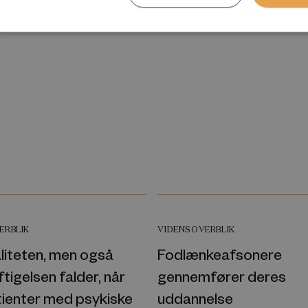
6
ERBLIK
VIDENSOVERBLIK
liteten, men også
Fodlænkeafsonere
igelsen falder, når
gennemfører deres
tienter med psykiske
uddannelse