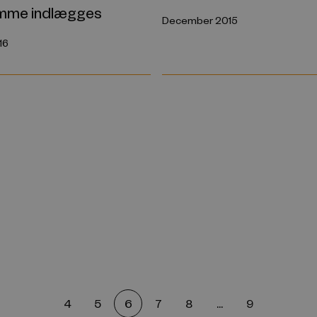
mme indlægges
December 2015
16
4
5
6
7
8
...
9