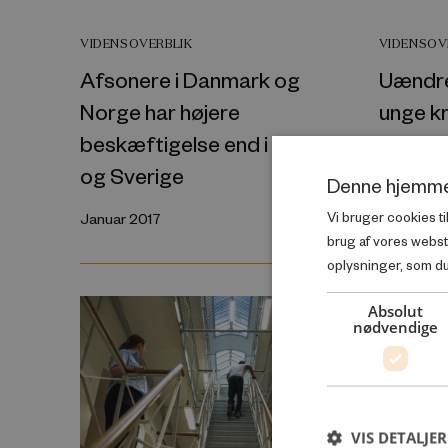
VIDENSOVERBLIK
VIDENSOV
Afsonere i Danmark og
Uændre
Norge har højere
unge kr
beskæftigelse end i Finland
Juni 2016
og Sverige
Denne hjemme
Vi bruger cookies ti
Januar 2017
brug af vores webs
oplysninger, som du 
Absolut
VIDENSOV
nødvendige
Fra fæn
evaluer
beskæft
VIS DETALJER
Omme 