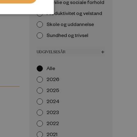
Familie og sociale forhold
Produktivitet og velstand
Skole og uddannelse
Sundhed og trivsel
UDGIVELSESÅR
add
Alle
2026
2025
2024
2023
2022
2021