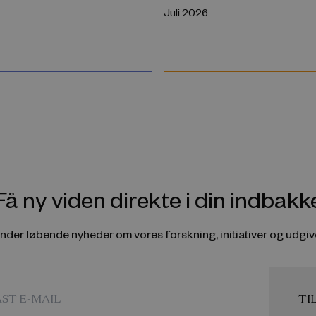
Juli 2026
Få ny viden direkte i din indbakk
ender løbende nyheder om vores forskning, initiativer og udgive
TI