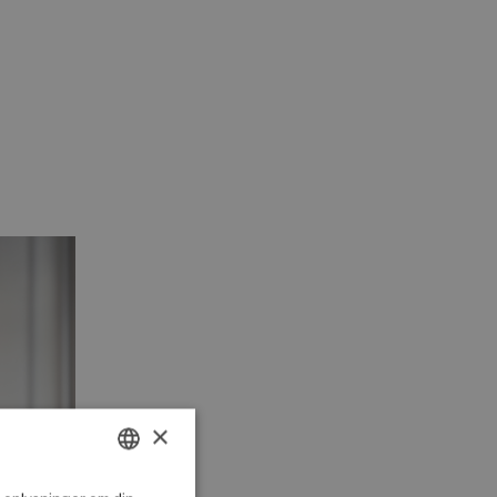
×
DANISH