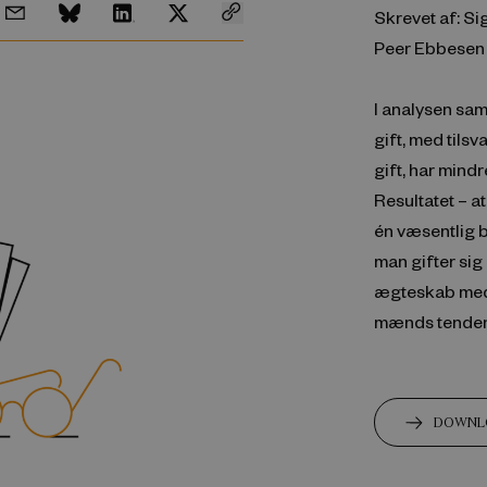
Skrevet af: S
Peer Ebbesen
I analysen sam
gift, med tils
gift, har mindr
Resultatet – 
én væsentlig 
man gifter sig
ægteskab med 
mænds tendens 
DOWNL