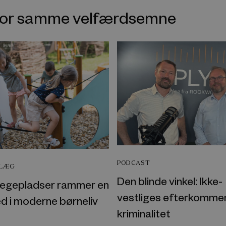
nfor samme velfærdsemne
PODCAST
DLÆG
Den blinde vinkel: Ikke-
egepladser rammer en
vestliges efterkomme
d i moderne børneliv
kriminalitet