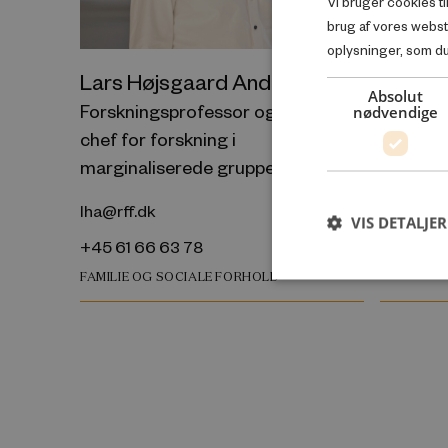
Vi bruger cookies ti
brug af vores webs
oplysninger, som du 
Lars Højsgaard Andersen
Peer E
Absolut
Forskningsprofessor og
Seniorf
nødvendige
chef for forskning i
ps@rff.d
marginaliserede grupper
+45 29 7
lha@rff.dk
VIS DETALJER
ARBEJDSM
+45 61 66 63 78
FAMILIE OG SOCIALE FORHOLD