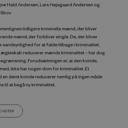
igne Hald Andersen, Lars Højsgaard Andersen og
 Skov
menlignes tidligere kriminelle mænd, der bliver
varende mænd, der forbliver single. De, der bliver
e sandsynlighed for at falde tilbage i kriminalitet.
at ægteskab reducerer mænds kriminalitet – har dog
begrænsning. Forudsætningen er, at den kvinde,
 med, ikke har nogen dom for kriminalitet. Et
en dømt kvinde reducerer nemlig på ingen måde
til at begå ny kriminalitet.
OAD PDF