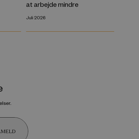
at arbejde mindre
Juli 2026
e
lser.
LMELD