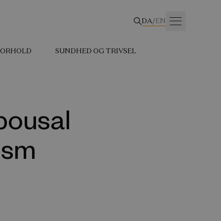
DA
/
EN
 FORHOLD
SUNDHED OG TRIVSEL
pousal
vism