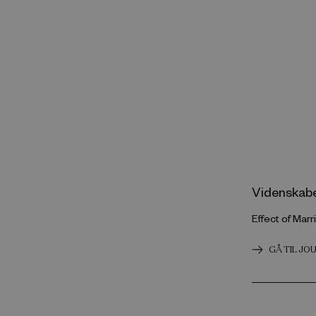
Videnskabel
Effect of Mar
GÅ TIL JO