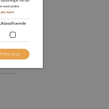
så oplysninger om din
em med andre
ENGLISH
Læs mere
Uklassificerede
on
PTER ALLE