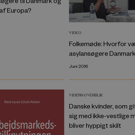
søgere til Danmark og
 af Europa?
VIDEO
Folkemøde: Hvorfor v
asylansøgere Danmar
Juni 2016
VIDENSOVERBLIK
Danske kvinder, som gi
sig med ikke-vestlige
bliver hyppigt skilt