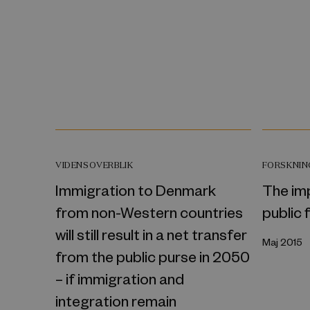
VIDENSOVERBLIK
FORSKNI
Immigration to Denmark
The im
from non-Western countries
public 
will still result in a net transfer
Maj 2015
from the public purse in 2050
– if immigration and
integration remain