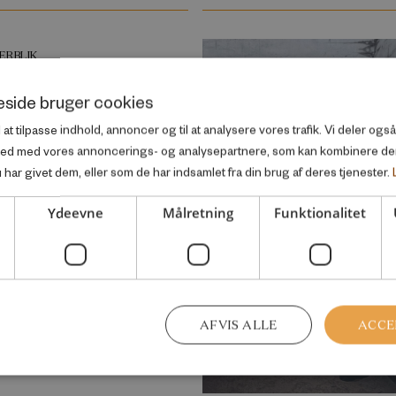
ERBLIK
g flere indvandrerbørn
side bruger cookies
fører en
l at tilpasse indhold, annoncer og til at analysere vores trafik. Vi deler og
msuddannelse
ted med vores annoncerings- og analysepartnere, som kan kombinere d
har givet dem, eller som de har indsamlet fra din brug af deres tjenester.
 2015
Ydeevne
Målretning
Funktionalitet
AFVIS ALLE
ACCE