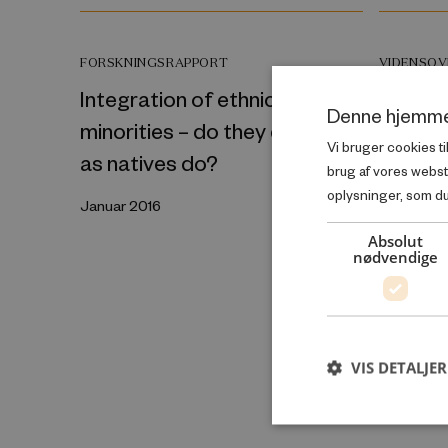
FORSKNINGSRAPPORT
VIDENSOV
Integration of ethnic
Flere o
Denne hjemme
minorities – do they divorce
gennem
Vi bruger cookies ti
as natives do?
ungdo
brug af vores webs
oplysninger, som du 
Januar 2016
November
Absolut
nødvendige
VIS DETALJER