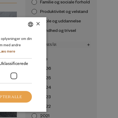
Familie og sociale forhold
Produktivitet og velstand
Skole og uddannelse
×
Sundhed og trivsel
DANISH
så oplysninger om din
em med andre
UDGIVELSESÅR
add
ENGLISH
Læs mere
Alle
Uklassificerede
2026
2025
2024
2023
PTER ALLE
2022
2021