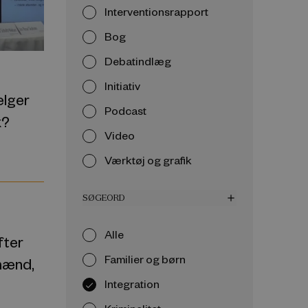
Interventionsrapport
Bog
Debatindlæg
Initiativ
ælger
Podcast
k?
Video
Værktøj og grafik
SØGEORD
add
Alle
fter
Familier og børn
 mænd,
Integration