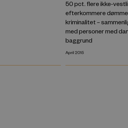
50 pct. flere ikke-vestl
efterkommere dømmes
kriminalitet – sammenl
med personer med da
baggrund
April 2015