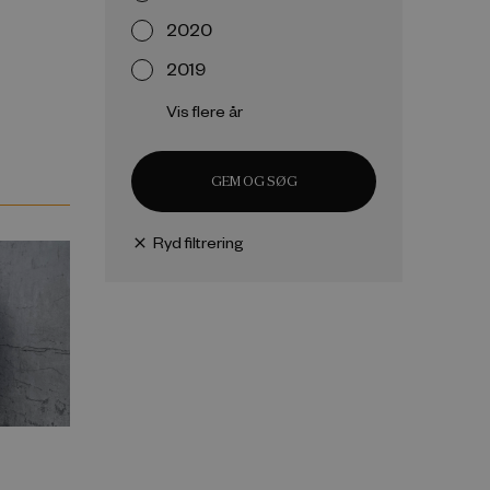
2020
2019
Vis flere år
GEM OG SØG
Ryd filtrering
close