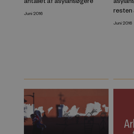
antallet af asylansøgere
asylan
resten
Juni 2016
Juni 2016