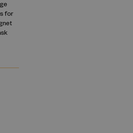
ige
 for
ignet
nsk