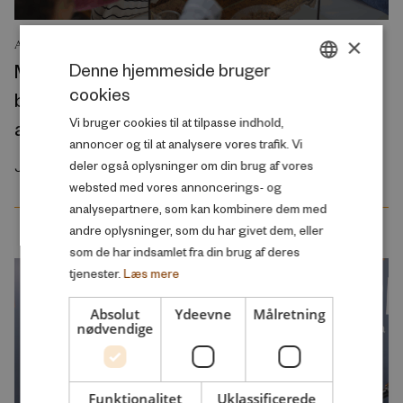
×
ANALYSE
Mange borgere, som er utilfredse med
Denne hjemmeside bruger
cookies
børnepasning, skoler og ældrepleje, ønsker
DANISH
Vi bruger cookies til at tilpasse indhold,
at arbejde mindre
ENGLISH
annoncer og til at analysere vores trafik. Vi
deler også oplysninger om din brug af vores
Juli 2026
websted med vores annoncerings- og
analysepartnere, som kan kombinere dem med
andre oplysninger, som du har givet dem, eller
som de har indsamlet fra din brug af deres
tjenester.
Læs mere
Absolut
Ydeevne
Målretning
nødvendige
Funktionalitet
Uklassificerede