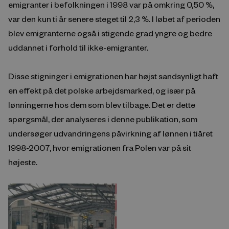
emigranter i befolkningen i 1998 var på omkring 0,50 %,
var den kun ti år senere steget til 2,3 %. I løbet af perioden
blev emigranterne også i stigende grad yngre og bedre
uddannet i forhold til ikke-emigranter.
Disse stigninger i emigrationen har højst sandsynligt haft
en effekt på det polske arbejdsmarked, og især på
lønningerne hos dem som blev tilbage. Det er dette
spørgsmål, der analyseres i denne publikation, som
undersøger udvandringens påvirkning af lønnen i tiåret
1998-2007, hvor emigrationen fra Polen var på sit
højeste.