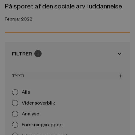
På sporet af den sociale arv i uddannelse
Februar 2022
expand_more
FILTRER
1
TYPER
add
Alle
Vidensoverblik
Analyse
Forskningsrapport