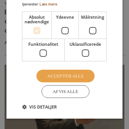
VIDEO
tjenester.
Læs mere
Boglancering: Anbragte børn og unge på
Absolut
Ydeevne
Målretning
døgninstitutioner og socialpædagogiske
nødvendige
opholdssteder
August 2022
Funktionalitet
Uklassificerede
ACCEPTER ALLE
AFVIS ALLE
VIS DETALJER