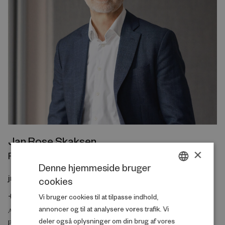
Jan Rose Skaksen
×
Forskningschef, Produktivitet og Velstand
Denne hjemmeside bruger
jrs@rff.dk
cookies
DANISH
+45 29 24 64 19
Vi bruger cookies til at tilpasse indhold,
ENGLISH
annoncer og til at analysere vores trafik. Vi
ARBEJDSMARKED OG BESKÆFTIGELSE
deler også oplysninger om din brug af vores
PRODUKTIVITET OG VELSTAND