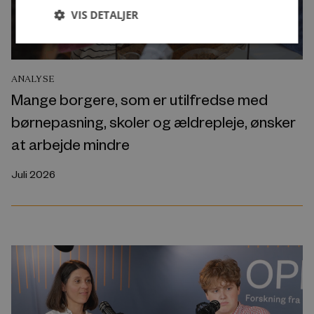
VIS DETALJER
ANALYSE
Mange borgere, som er utilfredse med
børnepasning, skoler og ældrepleje, ønsker
at arbejde mindre
Juli 2026