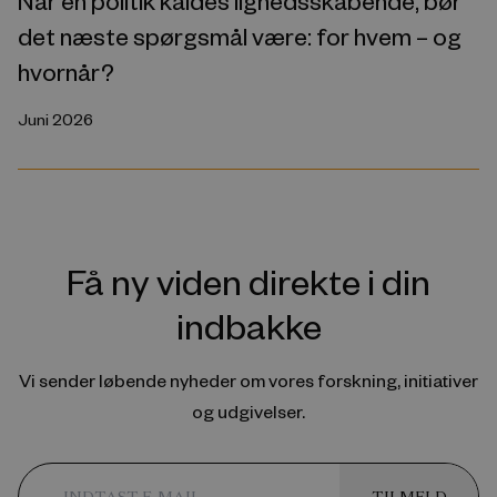
Når en politik kaldes lighedsskabende, bør
det næste spørgsmål være: for hvem – og
hvornår?
Juni 2026
Få ny viden direkte i din
indbakke
Vi sender løbende nyheder om vores forskning, initiativer
og udgivelser.