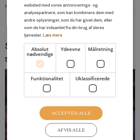
websted med vores annoncerings- og
SKOLE OG UDDANNELSE
analysepartnere, som kan kombinere dem med
andre oplysninger, som du har givet dem, eller
som de har indsamlet fra din brug af deres
tjenester.
Læs mere
Seneste udgivelser indenfor
Absolut
Ydeevne
Målretning
nødvendige
samme velfærdsemne
Funktionalitet
Uklassificerede
ACCEPTER ALLE
AFVIS ALLE