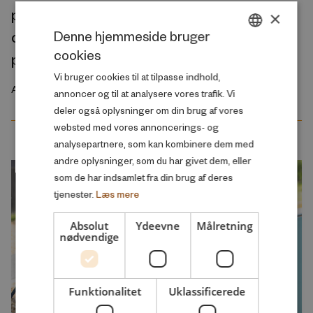
perspective on the gendered nature of
×
couples’ employment preconditions for
Denne hjemmeside bruger
cookies
parenthood
DANISH
Vi bruger cookies til at tilpasse indhold,
ENGLISH
August 2026
annoncer og til at analysere vores trafik. Vi
deler også oplysninger om din brug af vores
websted med vores annoncerings- og
analysepartnere, som kan kombinere dem med
andre oplysninger, som du har givet dem, eller
som de har indsamlet fra din brug af deres
tjenester.
Læs mere
Absolut
Ydeevne
Målretning
nødvendige
Funktionalitet
Uklassificerede