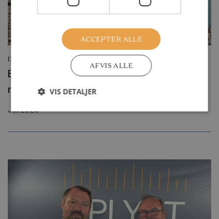
ACCEPTER ALLE
DEBATINDLÆG
AFVIS ALLE
Byggelegepladser rammer en svaghed i
moderne børneliv
VIS DETALJER
Juli 2026