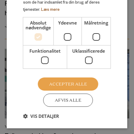
Folkemøde: Efterværn for anbragte unge,
som de har indsamlet fra din brug af deres
tjenester.
Læs mere
hvad ved vi overhovedet?
Absolut
Ydeevne
Målretning
Juni 2016
nødvendige
Funktionalitet
Uklassificerede
ACCEPTER ALLE
AFVIS ALLE
VIS DETALJER
VIDEO