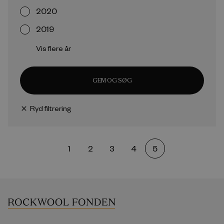
2020
2019
Vis flere år
GEM OG SØG
Ryd filtrering
close
1
2
3
4
5