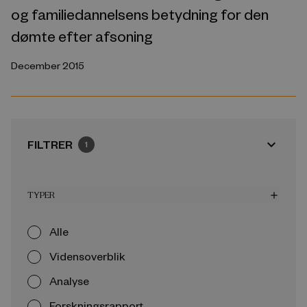
og familiedannelsens betydning for den
dømte efter afsoning
December 2015
expand_more
FILTRER
1
TYPER
add
Alle
Vidensoverblik
Analyse
Forskningsrapport