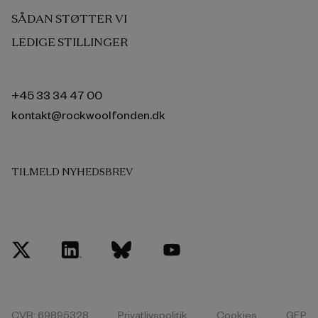
SÅDAN STØTTER VI
LEDIGE STILLINGER
+45 33 34 47 00
kontakt@rockwoolfonden.dk
TILMELD NYHEDSBREV
CVR: 69895328
Privatlivspolitik
Cookies
GEP