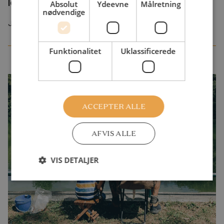
longitudinal perspective
Absolut
Ydeevne
Målretning
nødvendige
Juli 2026
Funktionalitet
Uklassificerede
ACCEPTER ALLE
AFVIS ALLE
VIS DETALJER