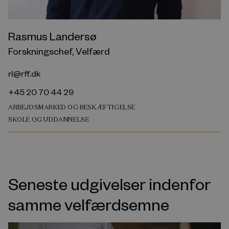
Rasmus Landersø
Forskningschef, Velfærd
rl@rff.dk
+45 20 70 44 29
ARBEJDSMARKED OG BESKÆFTIGELSE
SKOLE OG UDDANNELSE
Seneste udgivelser indenfor
samme velfærdsemne