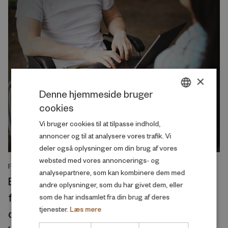
×
Denne hjemmeside bruger
cookies
DANISH
Vi bruger cookies til at tilpasse indhold,
ENGLISH
annoncer og til at analysere vores trafik. Vi
deler også oplysninger om din brug af vores
websted med vores annoncerings- og
FORSKNINGSRAPPORT
analysepartnere, som kan kombinere dem med
Educational inequalities in the onset of
andre oplysninger, som du har givet dem, eller
functional limitations and verbal memory
som de har indsamlet fra din brug af deres
tjenester.
Læs mere
decline in the United States and Europe: A