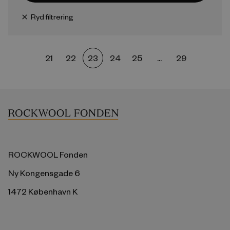
Ryd filtrering
close
21
22
23
24
25
...
29
ROCKWOOL Fonden
Ny Kongensgade 6
1472 København K