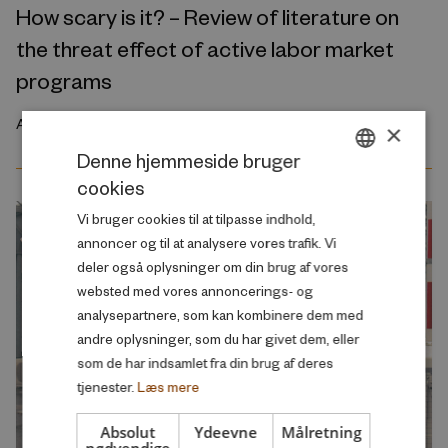
How scary is it? – Review of literature on
the threat effect of active labor market
programs
April 2013
×
Denne hjemmeside bruger
cookies
DANISH
Vi bruger cookies til at tilpasse indhold,
ENGLISH
annoncer og til at analysere vores trafik. Vi
deler også oplysninger om din brug af vores
websted med vores annoncerings- og
analysepartnere, som kan kombinere dem med
andre oplysninger, som du har givet dem, eller
som de har indsamlet fra din brug af deres
tjenester.
Læs mere
Absolut
Ydeevne
Målretning
nødvendige