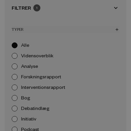
expand_more
FILTRER
1
TYPER
add
Alle
Vidensoverblik
Analyse
Forskningsrapport
Interventionsrapport
Bog
Debatindlæg
Initiativ
Podcast