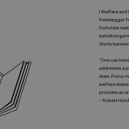
I Welfare and
fremlægger fo
forholdet mel
befolkningerne
Storbritannien
“One can bene
addresses a p
state. Policy
welfare states
provides an a
– Robert Hutc