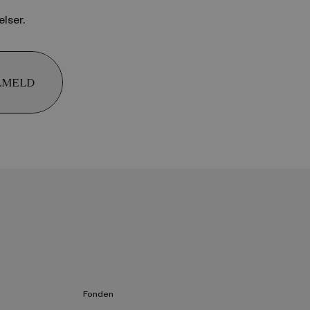
lser.
LMELD
Fonden