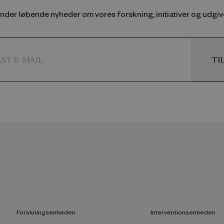
ender løbende nyheder om vores forskning, initiativer og udgive
TI
Forskningsenheden
Interventionsenheden