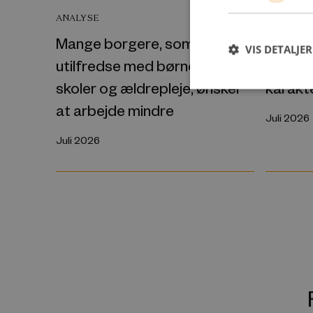
Folkes
ANALYSE
“prøvep
Mange borgere, som er
VIS DETALJER
et endn
utilfredse med børnepasning,
karakt
skoler og ældrepleje, ønsker
at arbejde mindre
Juli 2026
Juli 2026