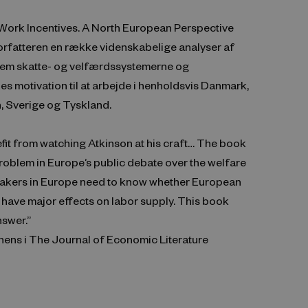
 Work Incentives. A North European Perspective
rfatteren en række videnskabelige analyser af
lem skatte- og velfærdssystemerne og
s motivation til at arbejde i henholdsvis Danmark,
, Sverige og Tyskland.
fit from watching Atkinson at his craft… The book
roblem in Europe’s public debate over the welfare
 makers in Europe need to know whether European
 have major effects on labor supply. This book
nswer.”
hens i The Journal of Economic Literature