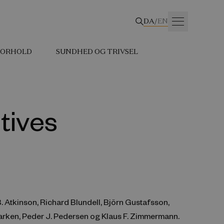
DA
/
EN
 FORHOLD
SUNDHED OG TRIVSEL
tives
B. Atkinson, Richard Blundell, Björn Gustafsson,
rken, Peder J. Pedersen og Klaus F. Zimmermann.