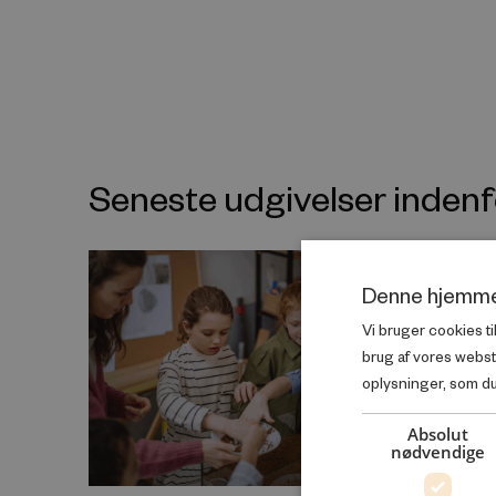
Seneste udgivelser inde
Denne hjemme
Vi bruger cookies ti
brug af vores webs
oplysninger, som du 
Absolut
nødvendige
PODCAST