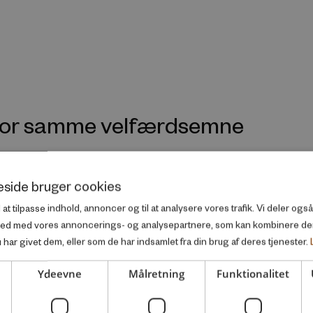
nfor samme velfærdsemne
side bruger cookies
l at tilpasse indhold, annoncer og til at analysere vores trafik. Vi deler og
ted med vores annoncerings- og analysepartnere, som kan kombinere d
har givet dem, eller som de har indsamlet fra din brug af deres tjenester.
Ydeevne
Målretning
Funktionalitet