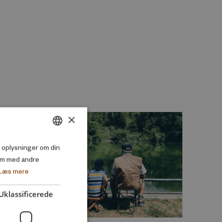
×
DANISH
så oplysninger om din
em med andre
ENGLISH
Læs mere
Uklassificerede