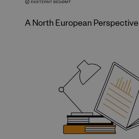
EKSTERNT BEDØMT
task_alt
A North European Perspective