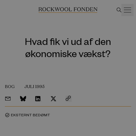
Hvad fik vi ud af den
økonomiske vækst?
BOG
JULI 1995
EKSTERNT BEDØMT
task_alt