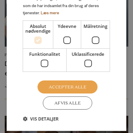
som de har indsamlet fra din brug af deres
tjenester.
Læs mere
Absolut
Ydeevne
Målretning
nødvendige
Funktionalitet
Uklassificerede
PODCAST
Den blinde vinkel: Ikke-vestliges
efterkommeres kriminalitet
Juli 2026
ACCEPTER ALLE
AFVIS ALLE
VIS DETALJER