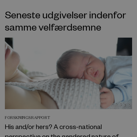
Seneste udgivelser indenfor
samme velfærdsemne
FORSKNINGSRAPPORT
His and/or hers? A cross-national
perspective on the gendered nature of