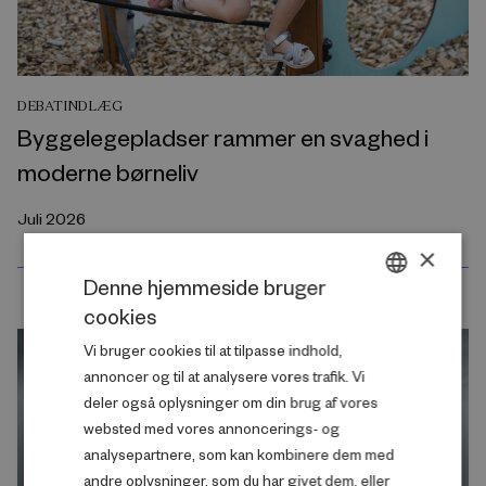
DEBATINDLÆG
Byggelegepladser rammer en svaghed i
moderne børneliv
Juli 2026
×
Denne hjemmeside bruger
cookies
DANISH
Vi bruger cookies til at tilpasse indhold,
ENGLISH
annoncer og til at analysere vores trafik. Vi
deler også oplysninger om din brug af vores
websted med vores annoncerings- og
analysepartnere, som kan kombinere dem med
andre oplysninger, som du har givet dem, eller