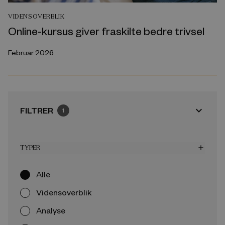
VIDENSOVERBLIK
Online-kursus giver fraskilte bedre trivsel
Februar 2026
expand_more
FILTRER
1
TYPER
add
Alle
Vidensoverblik
Analyse