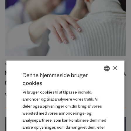
VIDENSOVERBLIK
×
Medarbejdere tager mindre stress-medicin,
Denne hjemmeside bruger
når de har en dygtig leder
cookies
DANISH
Vi bruger cookies til at tilpasse indhold,
ENGLISH
Maj 2026
annoncer og til at analysere vores trafik. Vi
deler også oplysninger om din brug af vores
websted med vores annoncerings- og
analysepartnere, som kan kombinere dem med
andre oplysninger, som du har givet dem, eller