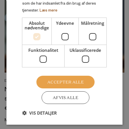
som de har indsamlet fra din brug af deres
tjenester.
Læs mere
Absolut
Ydeevne
Målretning
nødvendige
Funktionalitet
Uklassificerede
DEBATINDLÆG
ACCEPTER ALLE
Når kvinder mistrives, er det samfundets
skyld. Når mænd mistrives, er det deres
AFVIS ALLE
egen
VIS DETALJER
Maj 2026