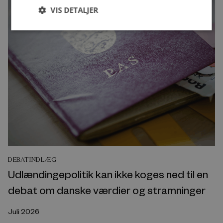
VIS DETALJER
DEBATINDLÆG
Udlændingepolitik kan ikke koges ned til en
debat om danske værdier og stramninger
Juli 2026