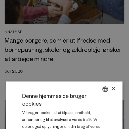
ANALYSE
Mange borgere, som er utilfredse med
børnepasning, skoler og ældrepleje, ønsker
at arbejde mindre
Juli 2026
×
Denne hjemmeside bruger
cookies
DANISH
Vi bruger cookies til at tilpasse indhold,
ENGLISH
annoncer og til at analysere vores trafik. Vi
deler også oplysninger om din brug af vores