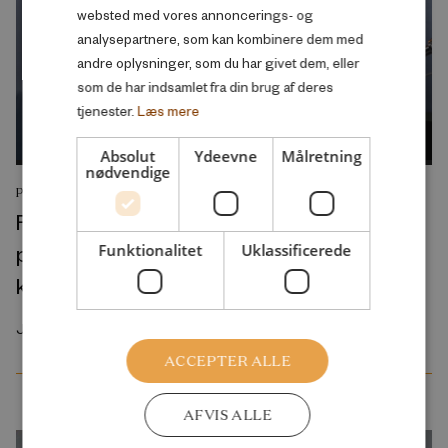
websted med vores annoncerings- og
analysepartnere, som kan kombinere dem med
andre oplysninger, som du har givet dem, eller
som de har indsamlet fra din brug af deres
tjenester.
Læs mere
Absolut
Ydeevne
Målretning
nødvendige
PODCAST
Folkeskolens nye “prøvepakke” vil give
pigerne et endnu større forspring på
Funktionalitet
Uklassificerede
karakterer
Juli 2026
ACCEPTER ALLE
AFVIS ALLE