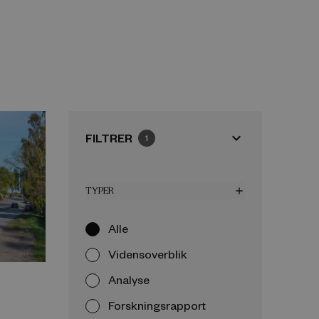
expand_more
FILTRER
1
TYPER
add
Alle
Vidensoverblik
Analyse
Forskningsrapport