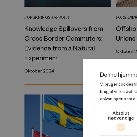
FORSKNINGSRAPPORT
FORSKNI
Knowledge Spillovers from
Offshor
Cross Border Commuters:
Unions
Evidence from a Natural
Oktober 
Experiment
Oktober 2024
Denne hjemme
Vi bruger cookies ti
brug af vores webs
oplysninger, som du 
Absolut
nødvendige