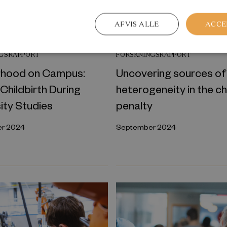
AFVIS ALLE
ACCE
NGSRAPPORT
FORSKNINGSRAPPORT
hood on Campus:
Uncovering sources of
Childbirth During
heterogeneity in the ch
ity Studies
penalty
r 2024
September 2024