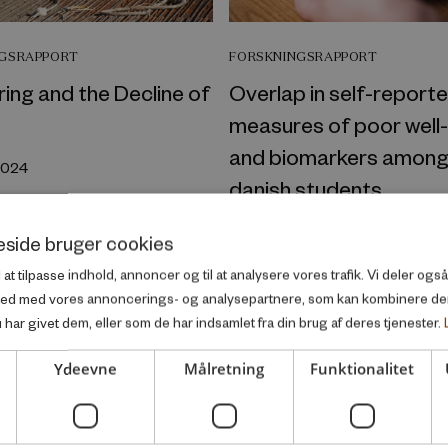
NGSRAPPORT
FORSKNINGSRAPPORT
ing and the Decline of
Overlap in self-report
measures of poor well
and biomarkers amon
2024
danish students
Oktober 2024
side bruger cookies
l at tilpasse indhold, annoncer og til at analysere vores trafik. Vi deler og
ted med vores annoncerings- og analysepartnere, som kan kombinere d
har givet dem, eller som de har indsamlet fra din brug af deres tjenester.
Ydeevne
Målretning
Funktionalitet