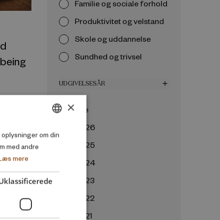
Familie og sociale forhold
Produktivitet og velstand
Skole og uddannelse
ed
Sundhed og trivsel
-being
g
UDGIVELSESÅR
add
×
Alle
2026
DANISH
så oplysninger om din
2025
em med andre
ENGLISH
Læs mere
2024
2023
Uklassificerede
2022
2021