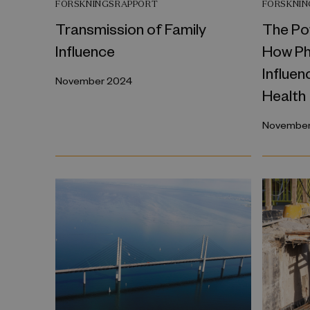
FORSKNINGSRAPPORT
FORSKNI
Transmission of Family
The Po
Influence
How Phy
Influen
November 2024
Health
November