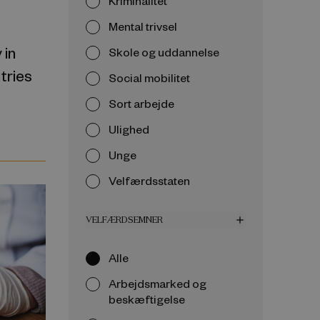
Kriminalitet
Mental trivsel
 in
Skole og uddannelse
tries
Social mobilitet
Sort arbejde
Ulighed
Unge
Velfærdsstaten
VELFÆRDSEMNER
add
Alle
Arbejdsmarked og
beskæftigelse