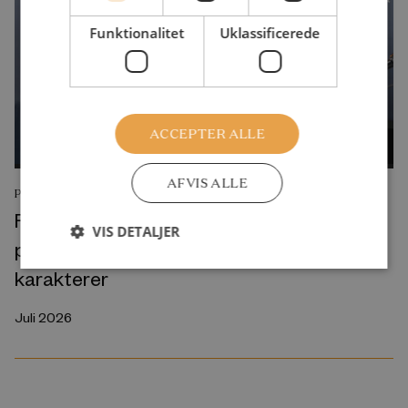
Funktionalitet
Uklassificerede
ACCEPTER ALLE
AFVIS ALLE
PODCAST
Folkeskolens nye “prøvepakke” vil give
VIS DETALJER
pigerne et endnu større forspring på
karakterer
Juli 2026