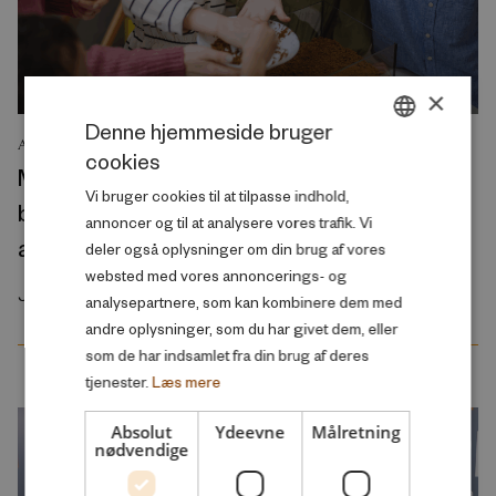
×
Denne hjemmeside bruger
ANALYSE
cookies
DANISH
Mange borgere, som er utilfredse med
Vi bruger cookies til at tilpasse indhold,
ENGLISH
børnepasning, skoler og ældrepleje, ønsker
annoncer og til at analysere vores trafik. Vi
at arbejde mindre
deler også oplysninger om din brug af vores
websted med vores annoncerings- og
Juli 2026
analysepartnere, som kan kombinere dem med
andre oplysninger, som du har givet dem, eller
som de har indsamlet fra din brug af deres
tjenester.
Læs mere
Absolut
Ydeevne
Målretning
nødvendige