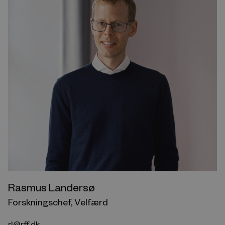
Rasmus Landersø
Forskningschef, Velfærd
rl@rff.dk