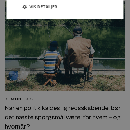
VIS DETALJER
DEBATINDLÆG
Når en politik kaldes lighedsskabende, bør
det næste spørgsmål være: for hvem – og
hvornår?