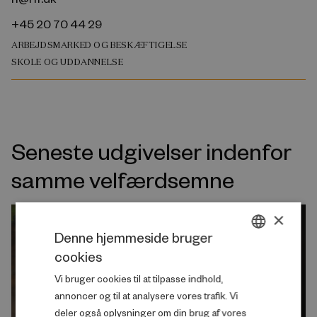
+45 20 70 44 29
ARBEJDSMARKED OG BESKÆFTIGELSE
SKOLE OG UDDANNELSE
Seneste udgivelser indenfor
samme velfærdsemne
×
Denne hjemmeside bruger
cookies
DANISH
Vi bruger cookies til at tilpasse indhold,
ENGLISH
annoncer og til at analysere vores trafik. Vi
deler også oplysninger om din brug af vores