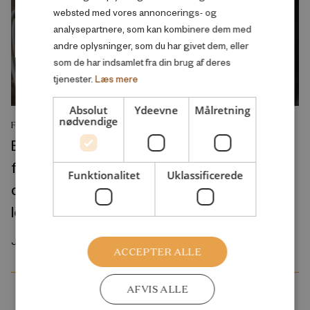
websted med vores annoncerings- og
analysepartnere, som kan kombinere dem med
andre oplysninger, som du har givet dem, eller
som de har indsamlet fra din brug af deres
tjenester.
Læs mere
Absolut
Ydeevne
Målretning
nødvendige
FORSKNINGSRAPPORT
Educational inequalities in the onset of
functional limitations and verbal memory
Funktionalitet
Uklassificerede
decline in the United States and Europe: A
longitudinal perspective
Juli 2026
ACCEPTER ALLE
AFVIS ALLE