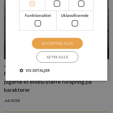
Funktionalitet
Uklassificerede
ACCEPTER ALLE
AFVIS ALLE
PODCAST
VIS DETALJER
Folkeskolens nye “prøvepakke” vil give
pigerne et endnu større forspring på
karakterer
Juli 2026