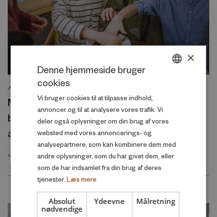
×
Denne hjemmeside bruger
cookies
DANISH
ANALYSE
Vi bruger cookies til at tilpasse indhold,
Mange borgere, som er utilfredse med
ENGLISH
annoncer og til at analysere vores trafik. Vi
børnepasning, skoler og ældrepleje, ønsker
deler også oplysninger om din brug af vores
at arbejde mindre
websted med vores annoncerings- og
analysepartnere, som kan kombinere dem med
Juli 2026
andre oplysninger, som du har givet dem, eller
som de har indsamlet fra din brug af deres
tjenester.
Læs mere
Absolut
Ydeevne
Målretning
nødvendige