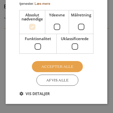
tjenester.
Læs mere
Bruger skolebørn tiden hensigtsmæssigt?
Absolut
Ydeevne
Målretning
Juli 2013
nødvendige
Funktionalitet
Uklassificerede
ACCEPTER ALLE
AFVIS ALLE
VIS DETALJER