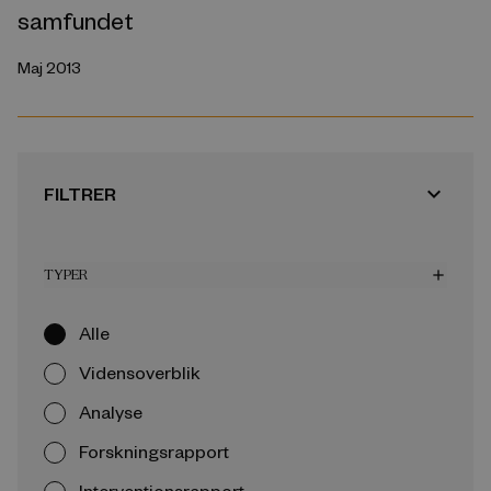
samfundet
Maj 2013
expand_more
FILTRER
TYPER
add
Alle
Vidensoverblik
Analyse
Forskningsrapport
Interventionsrapport