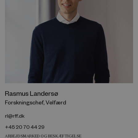
Rasmus Landersø
Forskningschef, Velfærd
rl@rff.dk
+45 20 70 44 29
ARBEJDSMARKED OG BESKÆFTIGELSE