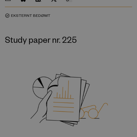
EKSTERNT BEDØMT
task_alt
Study paper nr. 225