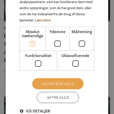
analysepartnere, som kan kombinere dem med
andre oplysninger, som du har givet dem, eller
som de har indsamlet fra din brug af deres
tjenester.
Læs mere
FORSKNINGSRAPPORT
Absolut
Ydeevne
Målretning
Educational inequalities in the onset of
nødvendige
functional limitations and verbal memory
decline in the United States and Europe: A
Funktionalitet
Uklassificerede
longitudinal perspective
Juli 2026
ACCEPTER ALLE
AFVIS ALLE
VIS DETALJER