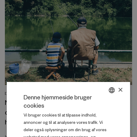
×
DEBATINDLÆG
Denne hjemmeside bruger
Når en politik kaldes lighedsskabende, bør
cookies
DANISH
det næste spørgsmål være: for hvem – og
Vi bruger cookies til at tilpasse indhold,
ENGLISH
hvornår?
annoncer og til at analysere vores trafik. Vi
deler også oplysninger om din brug af vores
Juni 2026
websted med vores annoncerings- og