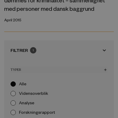
dømmes for kriminalitet – sammenlignet
med personer med dansk baggrund
April 2015
expand_more
FILTRER
1
TYPER
add
Alle
Vidensoverblik
Analyse
Forskningsrapport