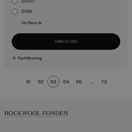
2020
2019
Vis flere år
GEM OG SØG
Ryd filtrering
close
51
52
53
54
55
...
72