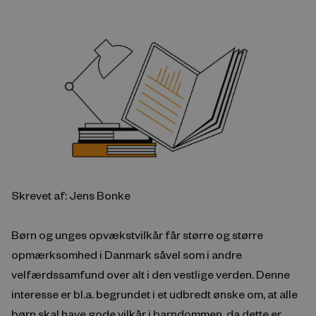
Skrevet af: Jens Bonke
Børn og unges opvækstvilkår får større og større
opmærksomhed i Danmark såvel som i andre
velfærdssamfund over alt i den vestlige verden. Denne
interesse er bl.a. begrundet i et udbredt ønske om, at alle
børn skal have gode vilkår i barndommen, da dette er