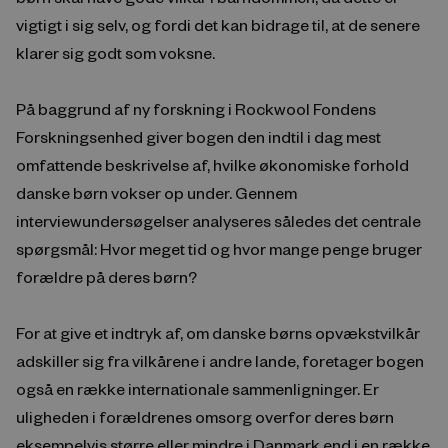
vigtigt i sig selv, og fordi det kan bidrage til, at de senere
klarer sig godt som voksne.
På baggrund af ny forskning i Rockwool Fondens
Forskningsenhed giver bogen den indtil i dag mest
omfattende beskrivelse af, hvilke økonomiske forhold
danske børn vokser op under. Gennem
interviewundersøgelser analyseres således det centrale
spørgsmål: Hvor meget tid og hvor mange penge bruger
forældre på deres børn?
For at give et indtryk af, om danske børns opvækstvilkår
adskiller sig fra vilkårene i andre lande, foretager bogen
også en række internationale sammenligninger. Er
uligheden i forældrenes omsorg overfor deres børn
eksempelvis større eller mindre i Danmark end i en række