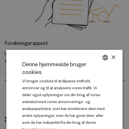
Forskningsrapport
How much does good data matter? The case of resources
×
available to children
Denne hjemmeside bruger
cookies
GÅ TIL FORSKNINGSRAPPORTEN
DANISH
Vi bruger cookies til at tilpasse indhold,
ENGLISH
annoncer og til at analysere vores trafik. Vi
deler også oplysninger om din brug af vores
websted med vores annoncerings- og
analysepartnere, som kan kombinere dem med
Seneste udgivelser indenfor
andre oplysninger, som du har givet dem, eller
som de har indsamlet fra din brug af deres