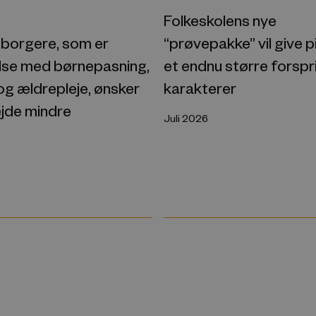
Folkeskolens nye
“prøvepakke” vil give 
borgere, som er
et endnu større forspr
edse med børnepasning,
karakterer
og ældrepleje, ønsker
ejde mindre
Juli 2026