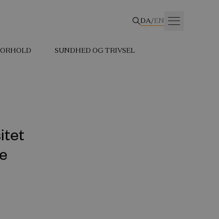
DA
/
EN
 FORHOLD
SUNDHED OG TRIVSEL
itet
re