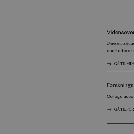
Vidensover
Universitetsu
end kortere 
GÅ TIL VI
Forsknings
College acces
GÅ TIL F