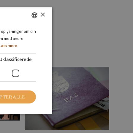
×
DANISH
så oplysninger om din
em med andre
ENGLISH
Læs mere
Uklassificerede
PTER ALLE