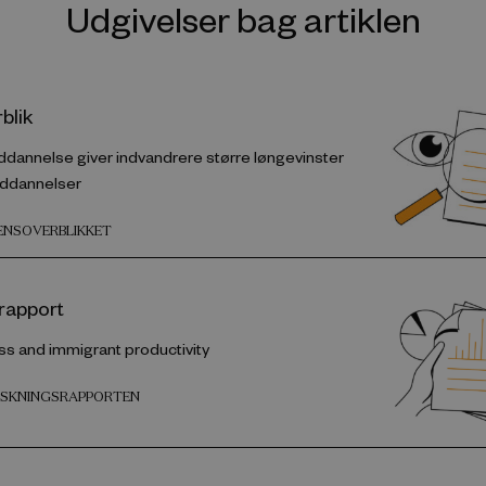
Udgivelser bag artiklen
blik
ddannelse giver indvandrere større løngevinster
uddannelser
DENSOVERBLIKKET
rapport
s and immigrant productivity
ORSKNINGSRAPPORTEN