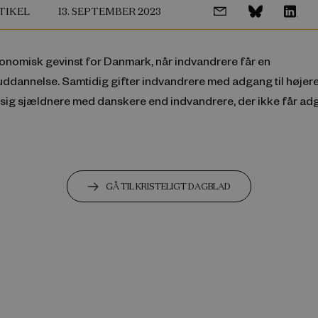
TIKEL
13. SEPTEMBER 2023
konomisk gevinst for Danmark, når indvandrere får en
uddannelse. Samtidig gifter indvandrere med adgang til højer
sig sjældnere med danskere end indvandrere, der ikke får adg
GÅ TIL KRISTELIGT DAGBLAD