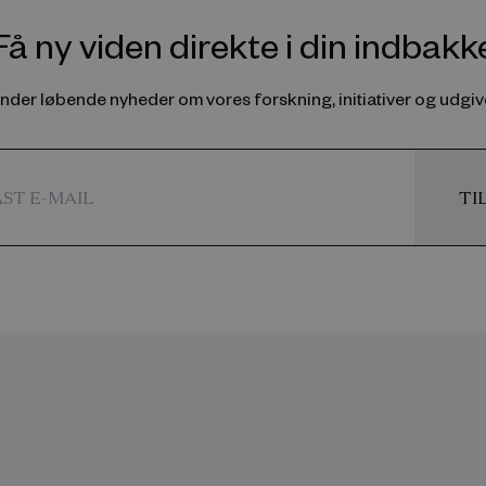
Få ny viden direkte i din indbakk
ender løbende nyheder om vores forskning, initiativer og udgive
TI