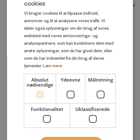
cookies
achievement in compulsory school in Denmark. We
DANISH
29. juni
effect o
show that increased private school attendance is
just pas
Vi bruger cookies til at tilpasse indhold,
ENGLISH
29. juni 2026
driven by students from high socio-economic
Passing 
annoncer og til at analysere vores trafik. Vi
groups. Leveraging variation across municipalities,
immigran
deler også oplysninger om din brug af vores
grade and calendar years and instrumental
expense 
variables based on private school openings, we find
websted med vores annoncerings- og
investme
that higher private school enrollment is associated
analysepartnere, som kan kombinere dem med
affectin
with higher segregation of disadvantaged children.
in part d
andre oplysninger, som du har givet dem, eller
From event study models of the private school
For the 
som de har indsamlet fra din brug af deres
openings and a mover design that controls for
language
tjenester.
Læs mere
student parental background, peer parental
incremen
background, past achievement and non-cognitive
Ingen kort at vise her
scores, we find small achievement effects of private
Absolut
Ydeevne
Målretning
nødvendige
school attendance.
Funktionalitet
Uklassificerede