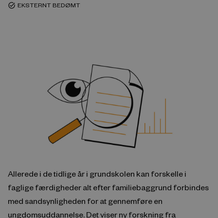
EKSTERNT BEDØMT
task_alt
Allerede i de tidlige år i grundskolen kan forskelle i
faglige færdigheder alt efter familiebaggrund forbindes
med sandsynligheden for at gennemføre en
ungdomsuddannelse. Det viser ny forskning fra