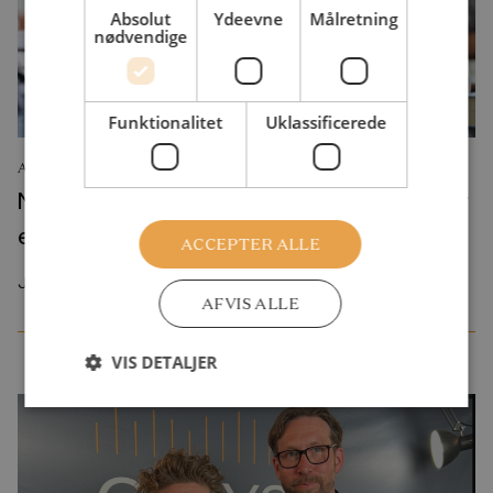
Absolut
Ydeevne
Målretning
nødvendige
Funktionalitet
Uklassificerede
ANALYSE
Ny ”prøve-pakke” i folkeskolen vil give piger
et endnu større karakterforspring
ACCEPTER ALLE
Juni 2026
AFVIS ALLE
VIS DETALJER