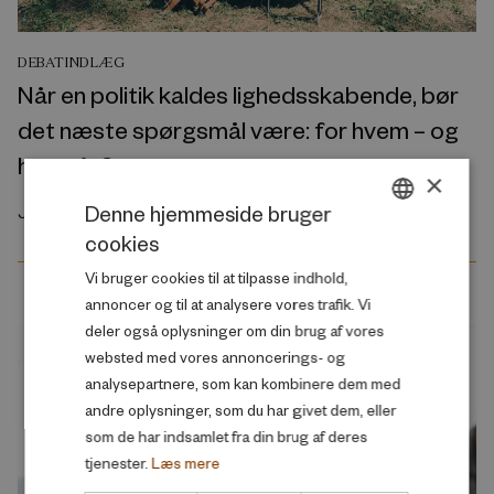
DEBATINDLÆG
Når en politik kaldes lighedsskabende, bør
det næste spørgsmål være: for hvem – og
hvornår?
×
Denne hjemmeside bruger
Juni 2026
cookies
DANISH
Vi bruger cookies til at tilpasse indhold,
ENGLISH
annoncer og til at analysere vores trafik. Vi
deler også oplysninger om din brug af vores
websted med vores annoncerings- og
analysepartnere, som kan kombinere dem med
andre oplysninger, som du har givet dem, eller
som de har indsamlet fra din brug af deres
tjenester.
Læs mere