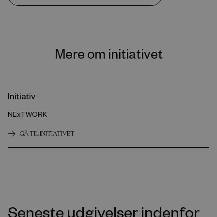
Mere om initiativet
Initiativ
NExTWORK
GÅ TIL INITIATIVET
Seneste udgivelser indenfor