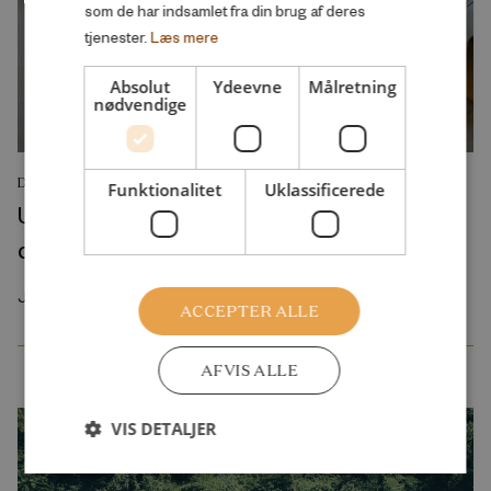
som de har indsamlet fra din brug af deres
tjenester.
Læs mere
Absolut
Ydeevne
Målretning
nødvendige
DEBATINDLÆG
Funktionalitet
Uklassificerede
Udlændingepolitik kan ikke koges ned til en
debat om danske værdier og stramninger
Juli 2026
ACCEPTER ALLE
AFVIS ALLE
VIS DETALJER