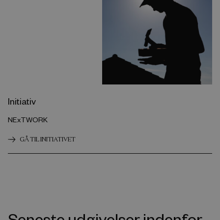
Initiativ
NExTWORK
GÅ TIL INITIATIVET
Seneste udgivelser indenfor