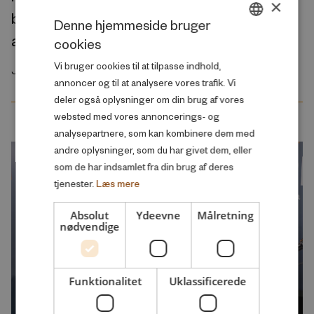
×
børnepasning, skoler og ældrepleje, ønsker
Denne hjemmeside bruger
at arbejde mindre
cookies
DANISH
Vi bruger cookies til at tilpasse indhold,
ENGLISH
Juli 2026
annoncer og til at analysere vores trafik. Vi
deler også oplysninger om din brug af vores
websted med vores annoncerings- og
analysepartnere, som kan kombinere dem med
andre oplysninger, som du har givet dem, eller
som de har indsamlet fra din brug af deres
tjenester.
Læs mere
Absolut
Ydeevne
Målretning
nødvendige
Funktionalitet
Uklassificerede