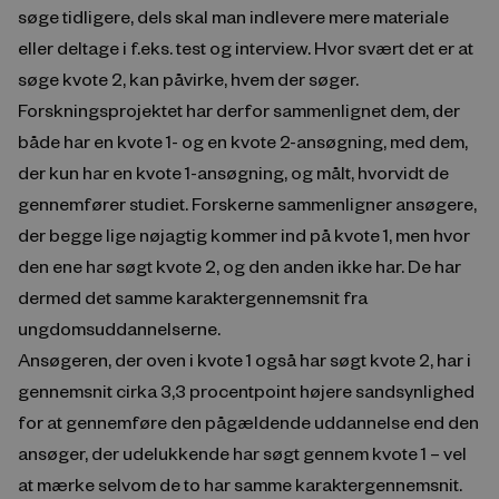
søge tidligere, dels skal man indlevere mere materiale
eller deltage i f.eks. test og interview. Hvor svært det er at
søge kvote 2, kan påvirke, hvem der søger.
Forskningsprojektet har derfor sammenlignet dem, der
både har en kvote 1- og en kvote 2-ansøgning, med dem,
der kun har en kvote 1-ansøgning, og målt, hvorvidt de
gennemfører studiet. Forskerne sammenligner ansøgere,
der begge lige nøjagtig kommer ind på kvote 1, men hvor
den ene har søgt kvote 2, og den anden ikke har. De har
dermed det samme karaktergennemsnit fra
ungdomsuddannelserne.
Ansøgeren, der oven i kvote 1 også har søgt kvote 2, har i
gennemsnit cirka 3,3 procentpoint højere sandsynlighed
for at gennemføre den pågældende uddannelse end den
ansøger, der udelukkende har søgt gennem kvote 1 – vel
at mærke selvom de to har samme karaktergennemsnit.