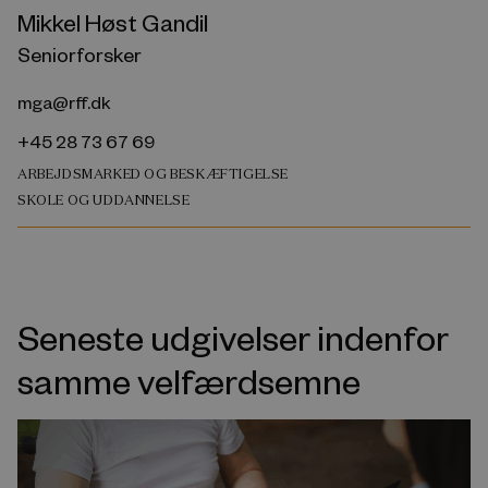
Mikkel Høst Gandil
Seniorforsker
mga@rff.dk
+45 28 73 67 69
ARBEJDSMARKED OG BESKÆFTIGELSE
SKOLE OG UDDANNELSE
Seneste udgivelser indenfor
samme velfærdsemne