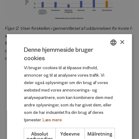
Figur 2: Viser forskellen i gennemførsel af uddannelsen for kvote 1-
ansøgere, med og uden en kvote 2 ansøgning. Forskellen er målt
×
for ansøgere, der lige nøjagtig kommer ind på kvote 1 og de har
Denne hjemmeside bruger
derfor samme karaktergennemsnit. Hver søjle viser forskellen for
cookies
de uddannelser, der anvender et
DANISH
Vi bruger cookies til at tilpasse indhold,
ENGLISH
annoncer og til at analysere vores trafik. Vi
deler også oplysninger om din brug af vores
Relaterede udgivelser
websted med vores annoncerings- og
analysepartnere, som kan kombinere dem med
andre oplysninger, som du har givet dem, eller
som de har indsamlet fra din brug af deres
tjenester.
Læs mere
Absolut
Ydeevne
Målretning
nødvendige