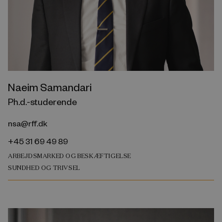
Naeim Samandari
Ph.d.-studerende
nsa@rff.dk
+45 31 69 49 89
ARBEJDSMARKED OG BESKÆFTIGELSE
SUNDHED OG TRIVSEL