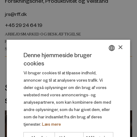
Forskningschef, Produktivitet og Velstand
jrs@rff.dk
+45 29 24 64 19
ARBEJDSMARKED OG BESKÆFTIGELSE
PRODUKTIVITET OG VELSTAND
×
SKOLE OG UDDANNELSE
Denne hjemmeside bruger
cookies
DANISH
Vi bruger cookies til at tilpasse indhold,
ENGLISH
annoncer og til at analysere vores trafik. Vi
Seneste udgivelser indenfor
deler også oplysninger om din brug af vores
websted med vores annoncerings- og
samme velfærdsemne
analysepartnere, som kan kombinere dem med
andre oplysninger, som du har givet dem, eller
som de har indsamlet fra din brug af deres
tjenester.
Læs mere