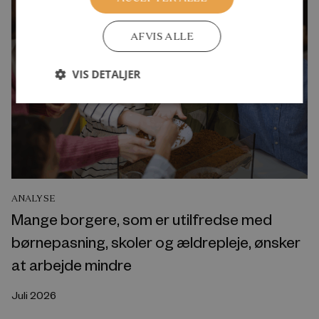
AFVIS ALLE
VIS DETALJER
ANALYSE
Mange borgere, som er utilfredse med
børnepasning, skoler og ældrepleje, ønsker
at arbejde mindre
Juli 2026