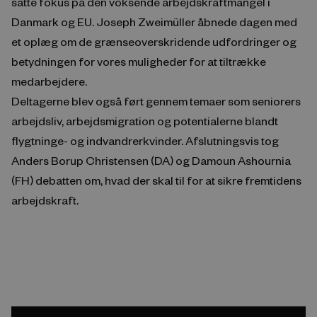
satte fokus på den voksende arbejdskraftmangel i
Danmark og EU. Joseph Zweimüller åbnede dagen med
et oplæg om de grænseoverskridende udfordringer og
betydningen for vores muligheder for at tiltrække
medarbejdere.
Deltagerne blev også ført gennem temaer som seniorers
arbejdsliv, arbejdsmigration og potentialerne blandt
flygtninge- og indvandrerkvinder. Afslutningsvis tog
Anders Borup Christensen (DA) og Damoun Ashournia
(FH) debatten om, hvad der skal til for at sikre fremtidens
arbejdskraft.