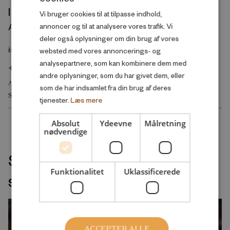
Ingibjörg Sól Ingólfsdóttir
Vi bruger cookies til at tilpasse indhold,
ENGLISH
Analytiker
annoncer og til at analysere vores trafik. Vi
deler også oplysninger om din brug af vores
isi@rff.dk
websted med vores annoncerings- og
analysepartnere, som kan kombinere dem med
+45 50 22 58 50
andre oplysninger, som du har givet dem, eller
ARBEJDSMARKED OG BESKÆFTIGELSE
som de har indsamlet fra din brug af deres
SKOLE OG UDDANNELSE
tjenester.
Læs mere
Absolut
Ydeevne
Målretning
nødvendige
Seneste udgivelser indenfor
Funktionalitet
Uklassificerede
samme velfærdsemne
ACCEPTER ALLE