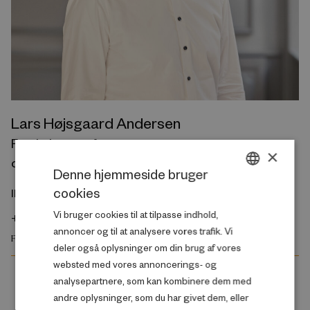
Lars Højsgaard Andersen
Forskningsprofessor og
×
chef for forskning i marginaliserede grupper
Denne hjemmeside bruger
cookies
lha@rff.dk
DANISH
Vi bruger cookies til at tilpasse indhold,
+45 61 66 63 78
ENGLISH
annoncer og til at analysere vores trafik. Vi
FAMILIE OG SOCIALE FORHOLD
deler også oplysninger om din brug af vores
websted med vores annoncerings- og
analysepartnere, som kan kombinere dem med
andre oplysninger, som du har givet dem, eller