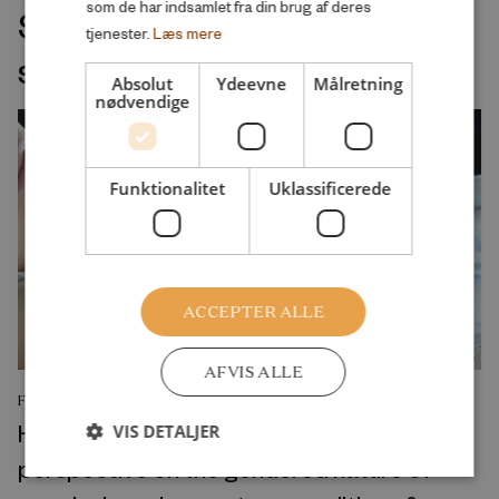
som de har indsamlet fra din brug af deres
Seneste udgivelser indenfor
tjenester.
Læs mere
samme velfærdsemne
Absolut
Ydeevne
Målretning
nødvendige
Funktionalitet
Uklassificerede
ACCEPTER ALLE
AFVIS ALLE
FORSKNINGSRAPPORT
His and/or hers? A cross-national
VIS DETALJER
perspective on the gendered nature of