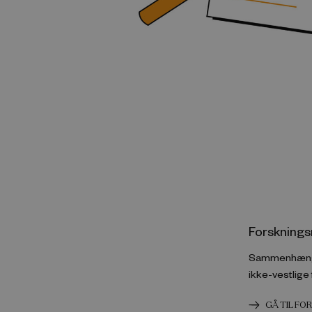
Forsknings
Sammenhænge
ikke-vestlige
GÅ TIL F