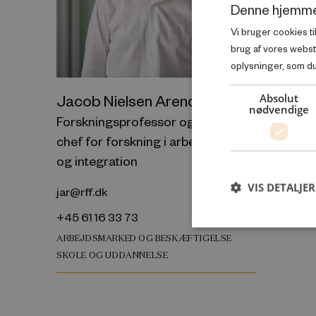
Denne hjemme
Vi bruger cookies ti
brug af vores webs
oplysninger, som du 
Absolut
Jacob Nielsen Arendt
nødvendige
Forskningsprofessor og
chef for forskning i arbejdsmarked
og integration
VIS DETALJER
jar@rff.dk
+45 61 16 33 73
ARBEJDSMARKED OG BESKÆFTIGELSE
SKOLE OG UDDANNELSE