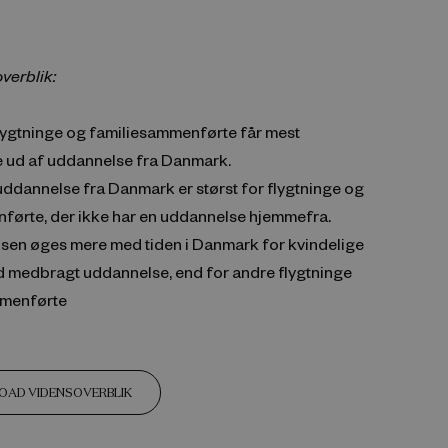
overblik:
lygtninge og familiesammenførte får mest
 ud af uddannelse fra Danmark.
uddannelse fra Danmark er størst for flygtninge og
førte, der ikke har en uddannelse hjemmefra.
sen øges mere med tiden i Danmark for kvindelige
d medbragt uddannelse, end for andre flygtninge
mmenførte
AD VIDENSOVERBLIK