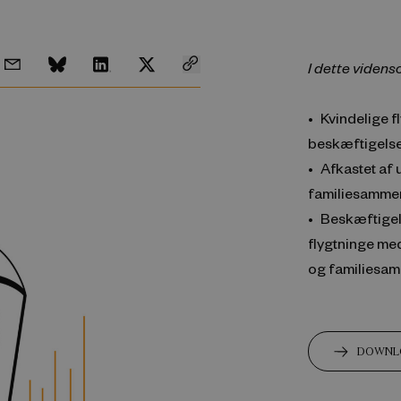
I dette videns
Kvindelige f
beskæftigelse
Afkastet af 
familiesammen
Beskæftigel
flygtninge me
og familiesa
DOWNLO