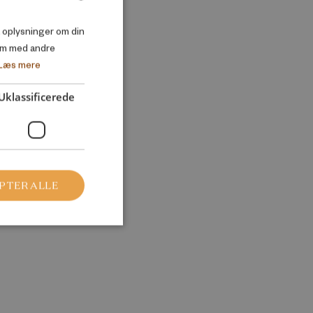
DANISH
så oplysninger om din
em med andre
ENGLISH
Læs mere
Uklassificerede
PTER ALLE