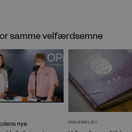
nfor samme velfærdsemne
kolens nye
DEBATINDLÆG