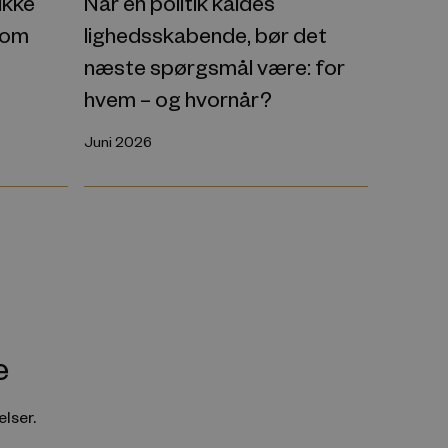
ikke
Når en politik kaldes
 om
lighedsskabende, bør det
næste spørgsmål være: for
hvem – og hvornår?
Juni 2026
e
lser.