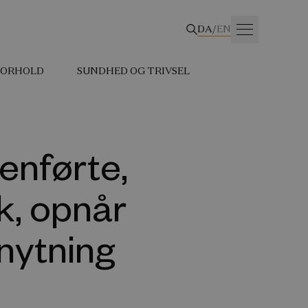
DA
/
EN
 FORHOLD
SUNDHED OG TRIVSEL
enførte,
k, opnår
nytning