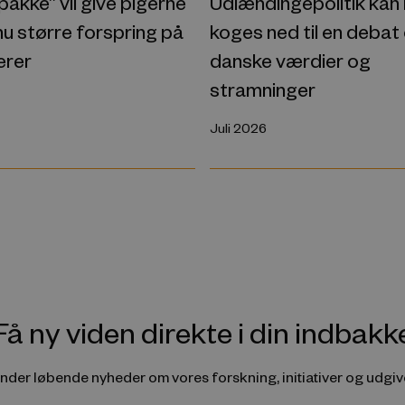
akke” vil give pigerne
Udlændingepolitik kan 
u større forspring på
koges ned til en debat
erer
danske værdier og
stramninger
Juli 2026
Få ny viden direkte i din indbakk
ender løbende nyheder om vores forskning, initiativer og udgive