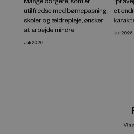
“prøvep
Mange borgere, som er
et endn
utilfredse med børnepasning,
karakt
skoler og ældrepleje, ønsker
at arbejde mindre
Juli 2026
Juli 2026
Vi s