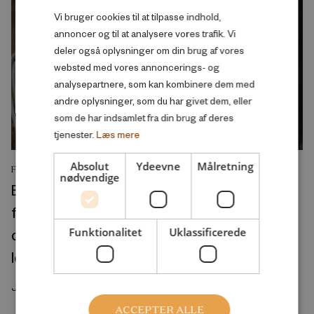
Vi bruger cookies til at tilpasse indhold,
ENGLISH
annoncer og til at analysere vores trafik. Vi
deler også oplysninger om din brug af vores
websted med vores annoncerings- og
analysepartnere, som kan kombinere dem med
andre oplysninger, som du har givet dem, eller
som de har indsamlet fra din brug af deres
tjenester.
Læs mere
Absolut
Ydeevne
Målretning
FORSKNINGSRAPPORT
nødvendige
Educational inequalities in the onset of
functional limitations and verbal memory
decline in the United States and Europe: A
Funktionalitet
Uklassificerede
longitudinal perspective
Juli 2026
ACCEPTER ALLE