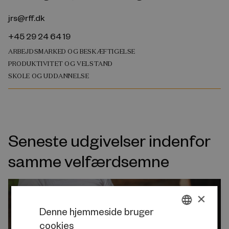
jrs@rff.dk
+45 29 24 64 19
ARBEJDSMARKED OG BESKÆFTIGELSE
PRODUKTIVITET OG VELSTAND
SKOLE OG UDDANNELSE
Seneste udgivelser indenfor
samme velfærdsemne
×
Denne hjemmeside bruger
cookies
DANISH