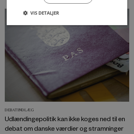
VIS DETALJER
DEBATINDLÆG
Udlændingepolitik kan ikke koges ned til en
debat om danske værdier og stramninger