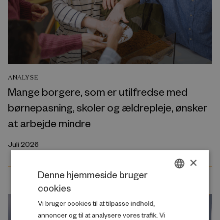
ANALYSE
Mange borgere, som er utilfredse med
børnepasning, skoler og ældrepleje, ønsker
at arbejde mindre
Juli 2026
×
Denne hjemmeside bruger
cookies
DANISH
Vi bruger cookies til at tilpasse indhold,
ENGLISH
annoncer og til at analysere vores trafik. Vi