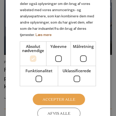
deler også oplysninger om din brug af vores
websted med vores annoncerings- og
analysepartnere, som kan kombinere dem med
andre oplysninger, som du har givet dem, eller
som de har indsamlet fra din brug af deres
tjenester.
Læs mere
Absolut
Ydeevne
Målretning
nødvendige
PODCAST
Folkeskolens nye “prøvepakke” vil give
Funktionalitet
Uklassificerede
pigerne et endnu større forspring på
karakterer
Juli 2026
ACCEPTER ALLE
AFVIS ALLE