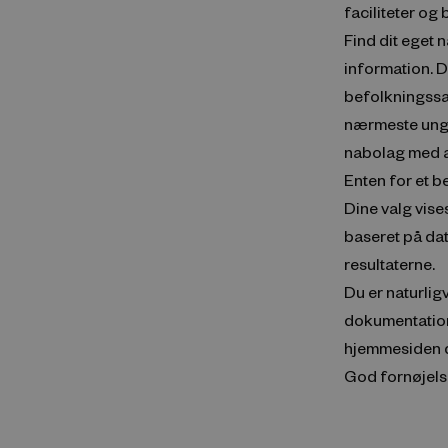
faciliteter og
Find dit eget 
information. D
befolkningssa
nærmeste ung
nabolag med an
Enten for et be
Dine valg vises
baseret på da
resultaterne.
Du er naturlig
dokumentation
hjemmesiden 
God fornøjels