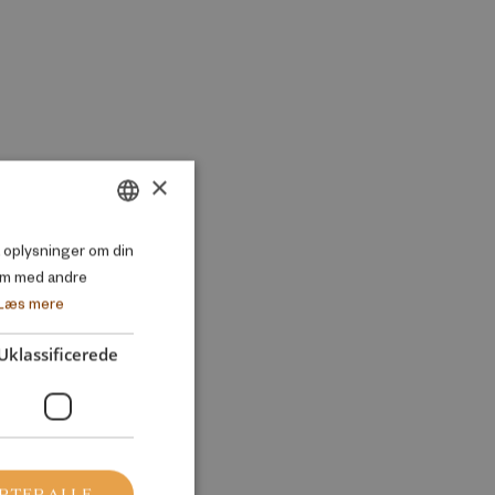
×
DANISH
så oplysninger om din
em med andre
ENGLISH
Læs mere
Uklassificerede
PTER ALLE