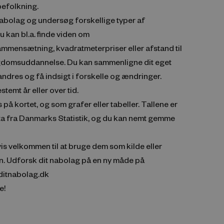
 befolkning.
nabolag og undersøg forskellige typer af
u kan bl.a. finde viden om
mmensætning, kvadratmeterpriser eller afstand til
domsuddannelse. Du kan sammenligne dit eget
dres og få indsigt i forskelle og ændringer.
stemt år eller over tid.
 på kortet, og som grafer eller tabeller. Tallene er
ta fra Danmarks Statistik, og du kan nemt gemme
vis velkommen til at bruge dem som kilde eller
. Udforsk dit nabolag på en ny måde på
ditnabolag.dk
e!