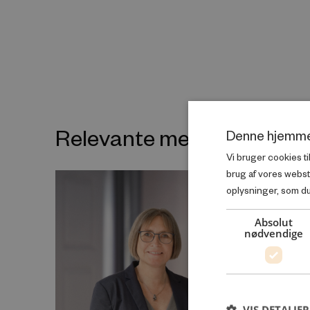
Relevante medarbejdere
Denne hjemme
Vi bruger cookies ti
brug af vores webs
oplysninger, som du 
Absolut
nødvendige
VIS DETALJER