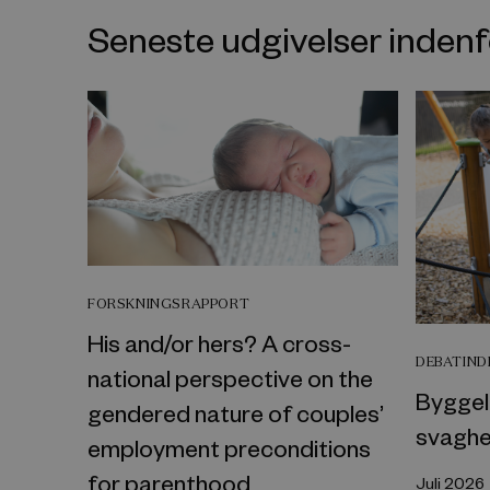
Seneste udgivelser inde
FORSKNINGSRAPPORT
His and/or hers? A cross-
DEBATIN
national perspective on the
Byggel
gendered nature of couples’
svaghe
employment preconditions
for parenthood
Juli 2026