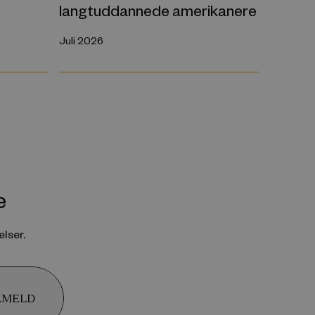
langtuddannede amerikanere
Juli 2026
e
lser.
LMELD