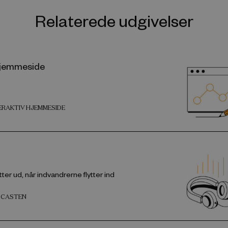
Relaterede udgivelser
 hjemmeside
TERAKTIV HJEMMESIDE
ter ud, når indvandrerne flytter ind
DCASTEN