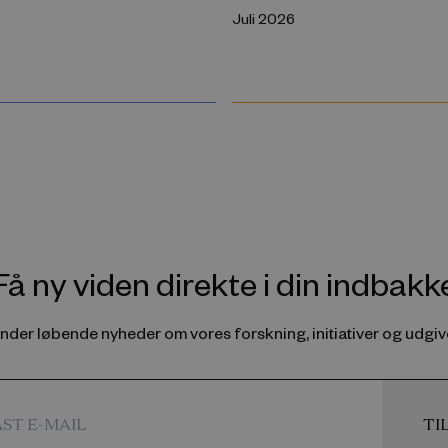
Juli 2026
Få ny viden direkte i din indbakk
ender løbende nyheder om vores forskning, initiativer og udgive
TI