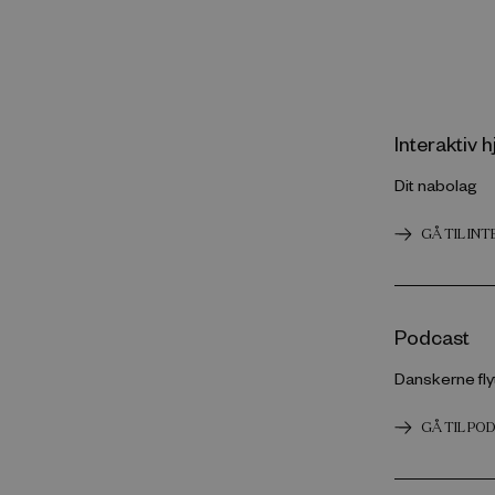
Interaktiv
Dit nabolag
GÅ TIL IN
Podcast
Danskerne flyt
GÅ TIL PO