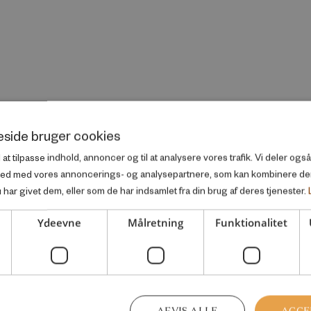
side bruger cookies
l at tilpasse indhold, annoncer og til at analysere vores trafik. Vi deler og
ted med vores annoncerings- og analysepartnere, som kan kombinere d
har givet dem, eller som de har indsamlet fra din brug af deres tjenester.
Ydeevne
Målretning
Funktionalitet
AFVIS ALLE
ACCE