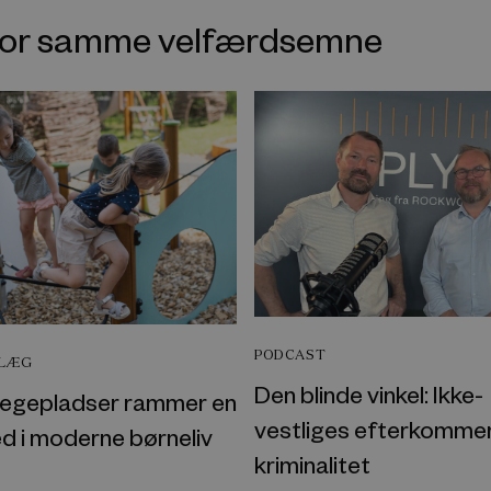
nfor samme velfærdsemne
PODCAST
DLÆG
Den blinde vinkel: Ikke-
egepladser rammer en
vestliges efterkomme
d i moderne børneliv
kriminalitet