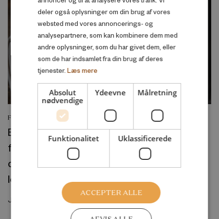
deler også oplysninger om din brug af vores
websted med vores annoncerings- og
analysepartnere, som kan kombinere dem med
andre oplysninger, som du har givet dem, eller
som de har indsamlet fra din brug af deres
tjenester.
Læs mere
Absolut
Ydeevne
Målretning
nødvendige
FORSKNINGSRAPPORT
Educational inequalities in the onset of
Funktionalitet
Uklassificerede
functional limitations and verbal memory
decline in the United States and Europe: A
longitudinal perspective
ACCEPTER ALLE
Juli 2026