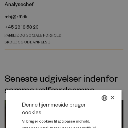
Analysechef
mbj@rff.dk
+45 28 18 58 23
FAMILIE OG SOCIALE FORHOLD
SKOLE OG UDDANNELSE
Seneste udgivelser indenfor
samme velfærdsemne
×
Denne hjemmeside bruger
cookies
DANISH
Vi bruger cookies til at tilpasse indhold,
ENGLISH
annoncer og til at analysere vores trafik. Vi