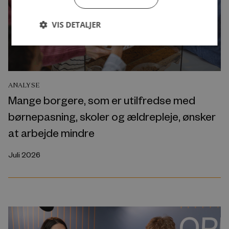
VIS DETALJER
ANALYSE
Mange borgere, som er utilfredse med
børnepasning, skoler og ældrepleje, ønsker
at arbejde mindre
Juli 2026