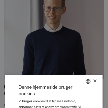
×
Rasmus Landersø
Denne hjemmeside bruger
cookies
Forskningschef, Velfærd
DANISH
Vi bruger cookies til at tilpasse indhold,
ENGLISH
rl@rff.dk
annoncer og til at analysere vores trafik. Vi