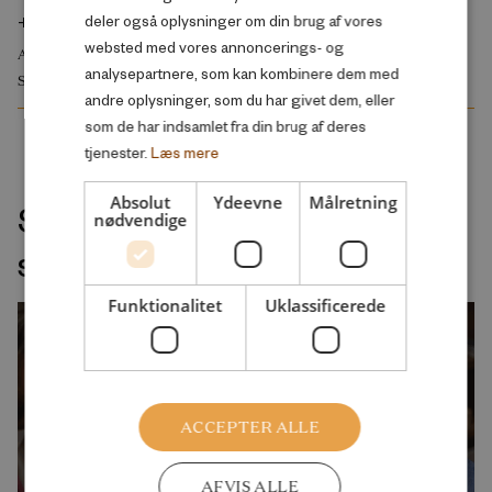
+45 20 70 44 29
deler også oplysninger om din brug af vores
websted med vores annoncerings- og
ARBEJDSMARKED OG BESKÆFTIGELSE
analysepartnere, som kan kombinere dem med
SKOLE OG UDDANNELSE
andre oplysninger, som du har givet dem, eller
som de har indsamlet fra din brug af deres
tjenester.
Læs mere
Absolut
Ydeevne
Målretning
Seneste udgivelser indenfor
nødvendige
samme velfærdsemne
Funktionalitet
Uklassificerede
ACCEPTER ALLE
AFVIS ALLE