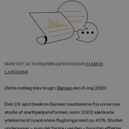
SKREVET AF FORSKNINGSPROFESSOR
RASMUS
LANDERSØ
Dette indlæg blev bragt i
Børsen
den 8. maj 2023.
Den 24. april beskrev Børsen resultaterne fra vores nye
studie af starthjælpsreformen, som i 2002 sænkede
ydelserne til nyankomne flygtninge med ca. 40%. Studiet
undersøger – som det første i verden – hvordan effekter