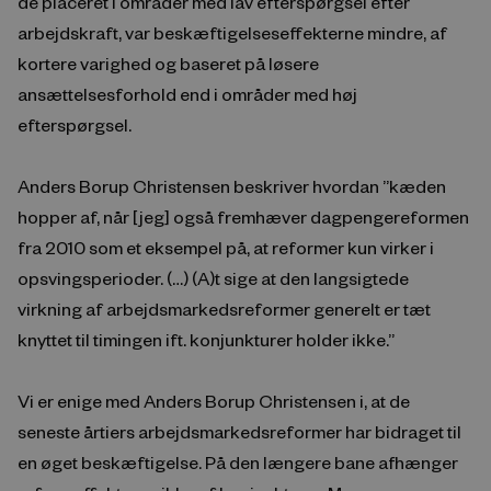
de placeret i områder med lav efterspørgsel efter
arbejdskraft, var beskæftigelseseffekterne mindre, af
kortere varighed og baseret på løsere
ansættelsesforhold end i områder med høj
efterspørgsel.
Anders Borup Christensen beskriver hvordan ”kæden
hopper af, når [jeg] også fremhæver dagpengereformen
fra 2010 som et eksempel på, at reformer kun virker i
opsvingsperioder. (…) (A)t sige at den langsigtede
virkning af arbejdsmarkedsreformer generelt er tæt
knyttet til timingen ift. konjunkturer holder ikke.”
Vi er enige med Anders Borup Christensen i, at de
seneste årtiers arbejdsmarkedsreformer har bidraget til
en øget beskæftigelse. På den længere bane afhænger