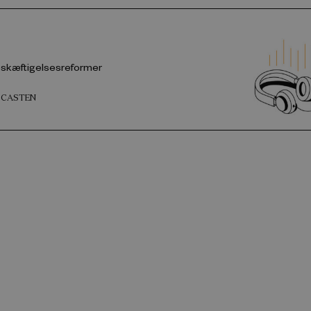
eskæftigelsesreformer
DCASTEN