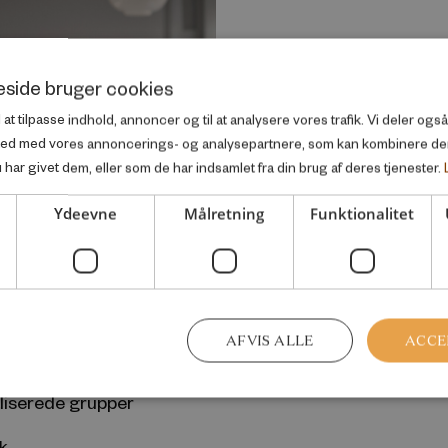
side bruger cookies
l at tilpasse indhold, annoncer og til at analysere vores trafik. Vi deler og
ted med vores annoncerings- og analysepartnere, som kan kombinere d
har givet dem, eller som de har indsamlet fra din brug af deres tjenester.
Ydeevne
Målretning
Funktionalitet
øjsgaard Andersen
AFVIS ALLE
ACCE
ngsprofessor og
 forskning i
liserede grupper
dk