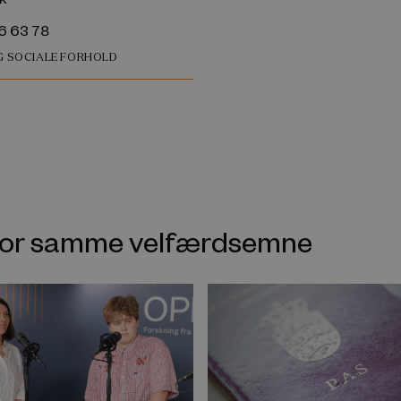
6 63 78
OG SOCIALE FORHOLD
nfor samme velfærdsemne