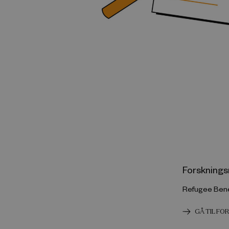
Forsknings
Refugee Bene
GÅ TIL F