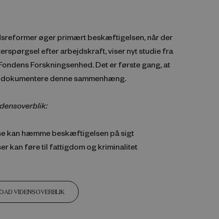
reformer øger primært beskæftigelsen, når der
terspørgsel efter arbejdskraft, viser nyt studie fra
dens Forskningsenhed. Det er første gang, at
n dokumentere denne sammenhæng.
idensoverblik:
se kan hæmme beskæftigelsen på sigt
er kan føre til fattigdom og kriminalitet
AD VIDENSOVERBLIK