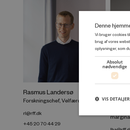
Denne hjemme
Vi bruger cookies ti
brug af vores webs
oplysninger, som du 
Absolut
nødvendige
Rasmus Landersø
Lars H
VIS DETALJER
Forskningschef, Velfærd
Forskni
chef for
rl@rff.dk
margina
+45 20 70 44 29
lha@rff.