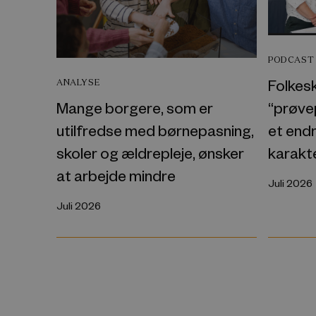
PODCAST
Folkes
ANALYSE
“prøvep
Mange borgere, som er
et endn
utilfredse med børnepasning,
karakt
skoler og ældrepleje, ønsker
at arbejde mindre
Juli 2026
Juli 2026