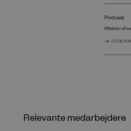
Podcast
Effekten af b
GÅ TIL PO
Relevante medarbejdere