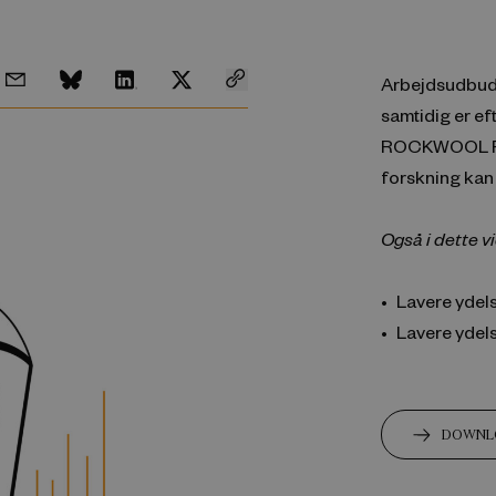
Arbejdsudbuds
samtidig er ef
ROCKWOOL Fon
forskning ka
Også i dette v
Lavere ydel
Lavere ydels
DOWNLO