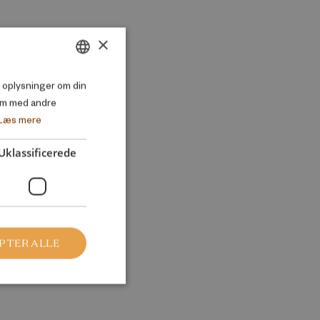
×
DANISH
så oplysninger om din
em med andre
ENGLISH
Læs mere
Uklassificerede
PTER ALLE