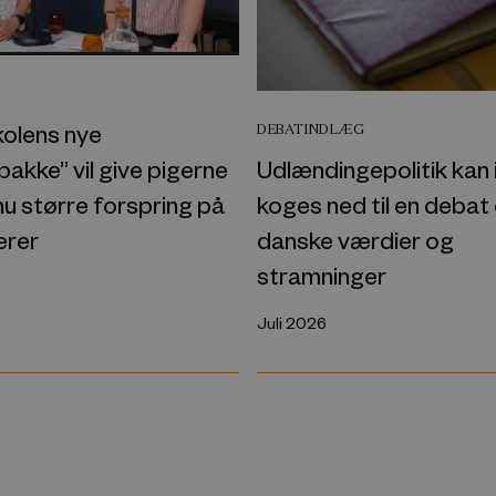
kolens nye
DEBATINDLÆG
akke” vil give pigerne
Udlændingepolitik kan 
u større forspring på
koges ned til en debat
erer
danske værdier og
stramninger
Juli 2026