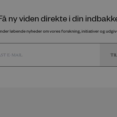
Få ny viden direkte i din indbakk
ender løbende nyheder om vores forskning, initiativer og udgive
TI