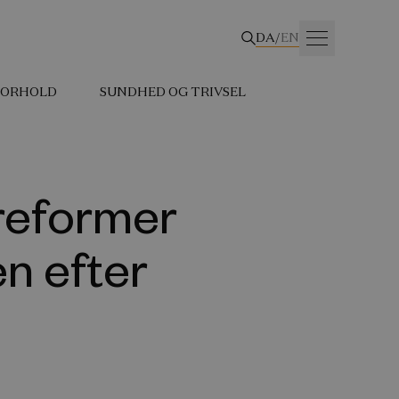
DA
/
EN
 FORHOLD
SUNDHED OG TRIVSEL
sreformer
n efter