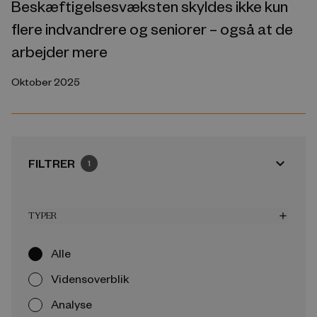
Beskæftigelsesvæksten skyldes ikke kun
flere indvandrere og seniorer – også at de
arbejder mere
Oktober 2025
expand_more
FILTRER
1
TYPER
add
Alle
Vidensoverblik
Analyse