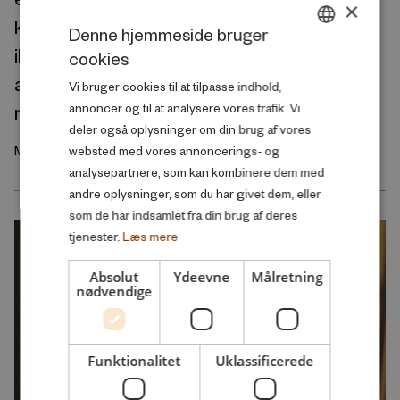
×
kriminalitetsudfordring blandt mænd med
Denne hjemmeside bruger
ikke-vestlig baggrund: Stærkere
cookies
DANISH
arbejdsmarkedsintegration kan være en
Vi bruger cookies til at tilpasse indhold,
ENGLISH
nøgle
annoncer og til at analysere vores trafik. Vi
deler også oplysninger om din brug af vores
Marts 2026
websted med vores annoncerings- og
analysepartnere, som kan kombinere dem med
andre oplysninger, som du har givet dem, eller
som de har indsamlet fra din brug af deres
tjenester.
Læs mere
Absolut
Ydeevne
Målretning
nødvendige
Funktionalitet
Uklassificerede