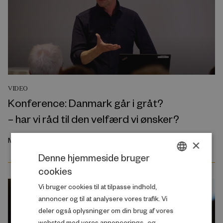
VIDEO
Konference: Danmark går i gråt?
– har vi råd til den velfærd vi ønsker?
Marts 2025
×
Denne hjemmeside bruger
cookies
DANISH
Vi bruger cookies til at tilpasse indhold,
ENGLISH
annoncer og til at analysere vores trafik. Vi
deler også oplysninger om din brug af vores
websted med vores annoncerings- og