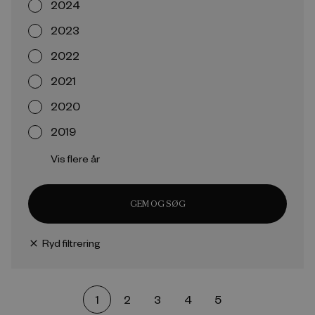
2024
2023
2022
2021
2020
2019
Vis flere år
GEM OG SØG
Ryd filtrering
close
1
2
3
4
5