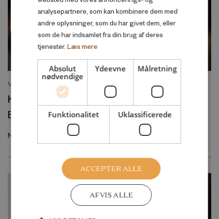
analysepartnere, som kan kombinere dem med
andre oplysninger, som du har givet dem, eller
som de har indsamlet fra din brug af deres
tjenester.
Læs mere
Absolut
Ydeevne
Målretning
nødvendige
VIDEO
Konference:
By vs. land – knækker Danmark over?
Funktionalitet
Uklassificerede
November 2024
ACCEPTER ALLE
AFVIS ALLE