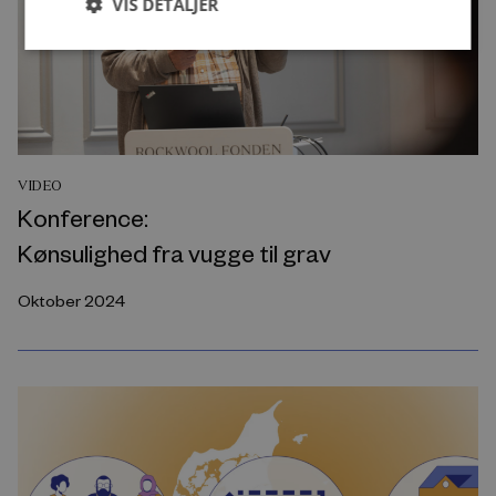
VIS DETALJER
VIDEO
Konference:
Kønsulighed fra vugge til grav
Oktober 2024