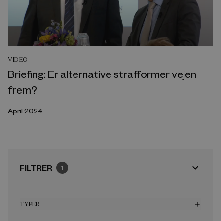
VIDEO
Briefing: Er alternative strafformer vejen
frem?
April 2024
expand_more
FILTRER
1
TYPER
add