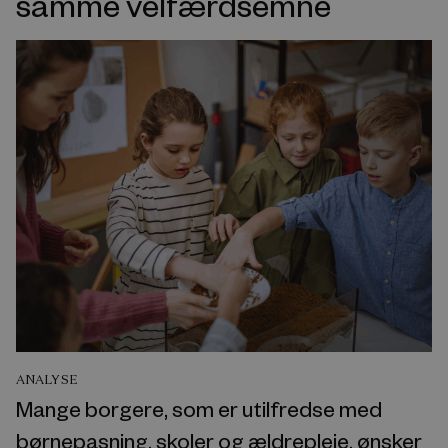
samme velfærdsemne
ANALYSE
Mange borgere, som er utilfredse med
børnepasning, skoler og ældrepleje, ønsker