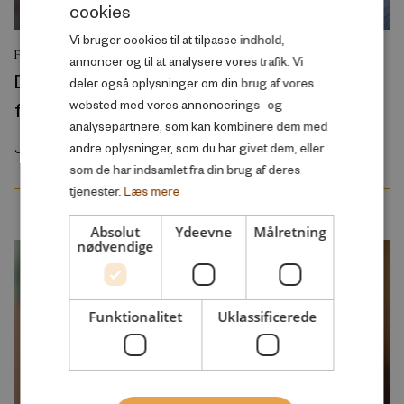
cookies
DANISH
Vi bruger cookies til at tilpasse indhold,
ENGLISH
FORSKNINGSRAPPORT
annoncer og til at analysere vores trafik. Vi
Demographics and the welfare state –
deler også oplysninger om din brug af vores
from one crisis to the next?
websted med vores annoncerings- og
analysepartnere, som kan kombinere dem med
Juli 2026
andre oplysninger, som du har givet dem, eller
som de har indsamlet fra din brug af deres
tjenester.
Læs mere
Absolut
Ydeevne
Målretning
nødvendige
Funktionalitet
Uklassificerede